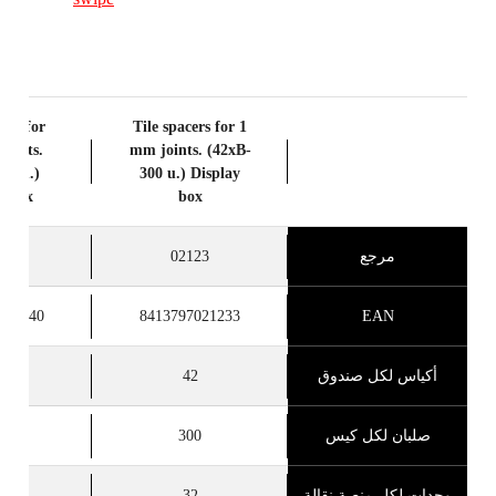
cers for
Tile spacers for 1
joints.
mm joints. (42xB-
00 u.)
300 u.) Display
y box
box
مرجع
02123
24
021240
8413797021233
EAN
أكياس لكل صندوق
42
6
صلبان لكل كيس
300
0
وحدات لكل منصة نقالة
32
2