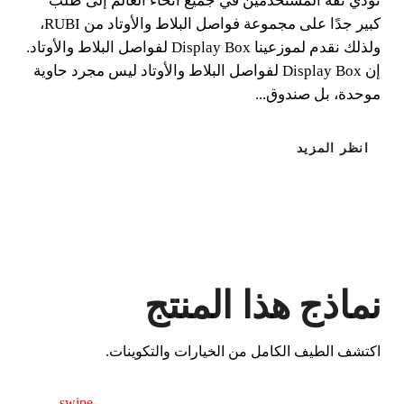
تؤدي ثقة المستخدمين في جميع أنحاء العالم إلى طلب
كبير جدًا على مجموعة فواصل البلاط والأوتاد من RUBI،
ولذلك نقدم لموزعينا Display Box لفواصل البلاط والأوتاد.
إن Display Box لفواصل البلاط والأوتاد ليس مجرد حاوية
موحدة، بل صندوق...
حسابات التسوية والمباعدات /T
انظر المزيد
عن طريق تسجيل هذا المنتج في RUBI
CLUB
كسب
حتى 20
نقطة RUBI
BETA VERSION IN ENGLISH
نماذج هذا المنتج
اكتشف الطيف الكامل من الخيارات والتكوينات.
swipe