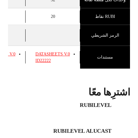
RUBI نقاط
20
0
الرمز الشريطي
EETS
V.0
DATASHEETS
V.0
مستندات
ID22222
اشترِها معًا
RUBILEVEL
RUBILEVEL ALUCAST