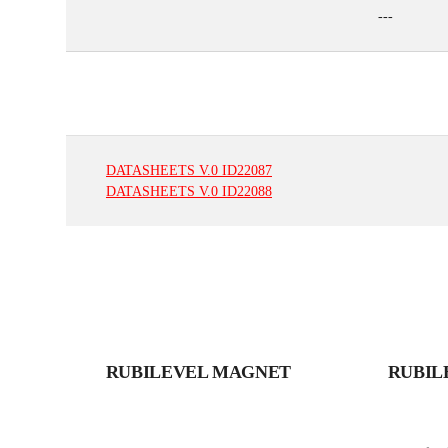
---
DATASHEETS
V.0
ID22087
DATASHEETS
V.0
ID22088
RUBILEVEL MAGNET
RUBIL