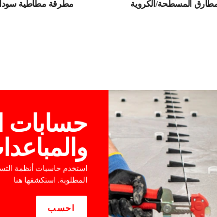
مطارق المسطحة/الكروية
مطرقة مطاطية سوداء
حسابات ا
والمباعدات
استخدم حاسبات أنظمة التسوية
المطلوبة. استكشفها هنا
احسب