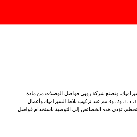
Change Region
لاط للوصلات
سيراميك. وتصنع شركة روبي فواصل الوصلات من مادة
إن هندسة الوصلات الداخلية التي تتراوح بين 5 وحتى 12 مم مجوفة ومُصَمّمة
أساسية عالية الجودة ولهذا السبب لا تتسبب في أي نوع من التشوهات أو النتوءات. يُوصى باستخدام الفواصل للوصلات مقاس 1، 1.5، و2، و3 مم عند تركيب بلاط السيراميك وأعمال
 الإجهادات وتمنع تحطمها.
 و3 مم قد صُممت لتوفر مقاومة أكبر للانثناء والتحطم. تؤدي هذه الخصائص إلى التوصية باستخدام فواصل