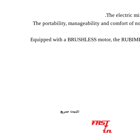
ELECTRI
The electric mi
CORDLESS BAT
The portability, manageability and comfort of no
The electric mixer with battery RUBIMIX E-1
Equipped with a BRUSHLESS motor, the RUBIMIX E
mixing of cement adhesives, resins, 
بطارية CAS
متناسق
تثبيت سريع