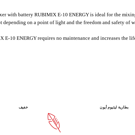
C MIXER
xer with battery RUBIMIX E-10 ENERGY is ideal for the mixing o
TERY MIXER.
t depending on a point of light and the freedom and safety of w
0 ENERGY is ideal for the
-10 ENERGY requires no maintenance and increases the life o
paints, and other materials.
القوة
خفيف
بطارية ليثيوم أيون
خفيف