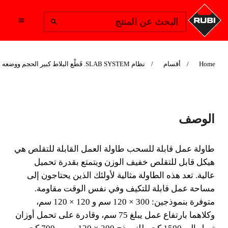
Change Region
البحث عن المنتج
Home
أقسام
نظام SLAB SYSTEM. قَطْع البلاط كبير الحجم ووضعه بدقة
طاولة عمل قابلة
الوصف
للسحب
طاولة عمل قابلة للسحب طاولة العمل القابلة للتقلص هي
توفر طاولة العمل القابلة للسحب
هيكل قابل للتقلص خفيف الوزن ويتمتع بقدرة تحميل
الدعم المناسب لجميع أنواع العمل.
عالية. تعد هذه الطاولة مثالية لأولئك الذين يحتاجون إلى
مساحة عمل قابلة للتكيف وفي نفس الوقت مقاومة.
طاولة العمل القابلة للتقلص هي هيكل قابل للتقلص خفيف
متوفرة بنموذجين: 300 × 120 سم و 120 × 120 سم،
الوزن يتمتع بقدرة تحميل عالية.
وكلاهما بارتفاع عمل يبلغ 75 سم، وقادرة على تحمل أوزان