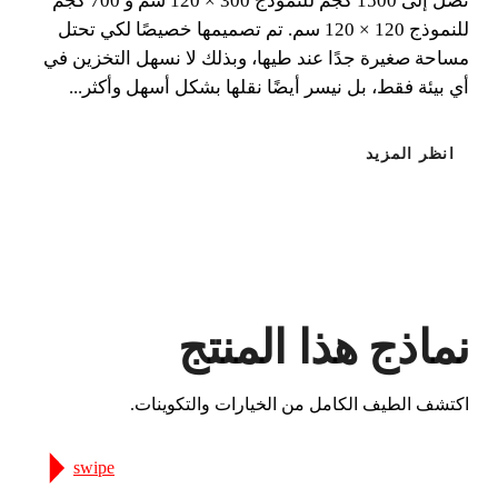
تصل إلى 1500 كجم للنموذج 300 × 120 سم و 700 كجم
للنموذج 120 × 120 سم. تم تصميمها خصيصًا لكي تحتل
مساحة صغيرة جدًا عند طيها، وبذلك لا نسهل التخزين في
أي بيئة فقط، بل نيسر أيضًا نقلها بشكل أسهل وأكثر...
انظر المزيد
الاستخدام:
قابل للنقل
احترافي
نماذج هذا المنتج
اكتشف الطيف الكامل من الخيارات والتكوينات.
عن طريق تسجيل هذا المنتج في RUBI
swipe
CLUB