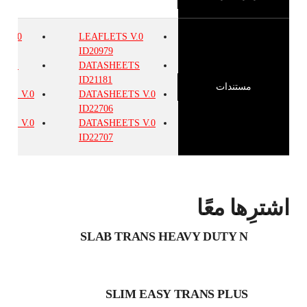
TS
V.0
LEAFLETS
V.0
ID20979
EETS
DATASHEETS
ID21181
مستندات
EETS
V.0
DATASHEETS
V.0
ID22706
EETS
V.0
DATASHEETS
V.0
ID22707
اشترِها معًا
SLAB TRANS HEAVY DUTY N
SLIM EASY TRANS PLUS