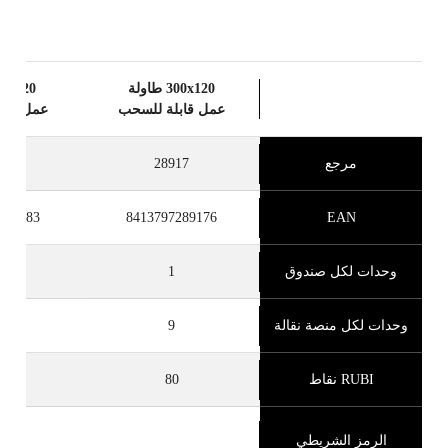
كسب
حتى 80
نقطة RUBI
BETA VERSION IN ENGLISH
300x120 طاولة
عمل قابلة للسحب
عمل قاب
مرجع
28917
18
289183
8413797289176
EAN
وحدات لكل صندوق
1
وحدات لكل منصة نقالة
9
5
RUBI نقاط
80
0
الرمز الشريطي