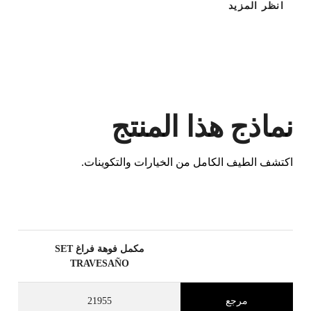
انظر المزيد
نماذج هذا المنتج
عن طريق تسجيل هذا المنتج في RUBI
اكتشف الطيف الكامل من الخيارات والتكوينات.
CLUB
كسب
حتى 31
نقطة RUBI
BETA VERSION IN ENGLISH
مكمل فوهة فراغ SET
TRAVESAÑO
مرجع
21955