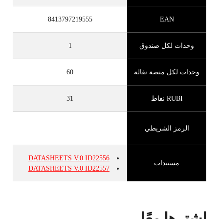
8413797219555
EAN
وحدات لكل صندوق
1
وحدات لكل منصة نقالة
60
RUBI نقاط
31
الرمز الشريطي
DATASHEETS
V.0
ID22556
مستندات
DATASHEETS
V.0
ID22557
اشترِها معًا