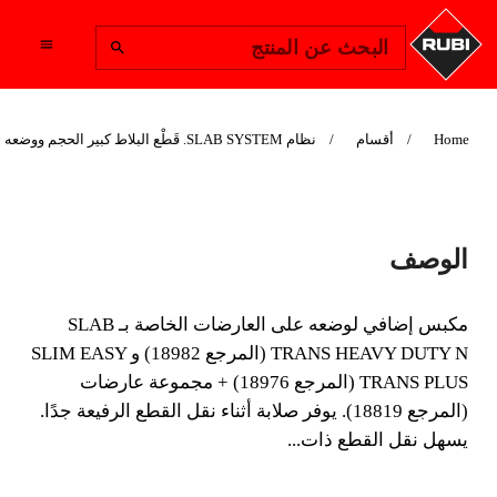
Change Region
البحث عن المنتج
Home
أقسام
نظام SLAB SYSTEM. قَطْع البلاط كبير الحجم ووضعه بدقة
مكمل فوهة فراغ SET
الوصف
TRAVESAÑO
مكبس إضافي لوضعه على العارضات الخاصة بـ SLAB
مكبس إضافي لوضعه على العارضات الخاصة بـ SLAB
TRANS HEAVY DUTY N (المرجع 18982) و SLIM EASY
TRANS HEAVY DUTY N (المرجع 18982) و SLIM
TRANS PLUS (المرجع 18976) + مجموعة عارضات
EASY TRANS PLUS (المرجع 18976) + مجموعة
(المرجع 18819). يوفر صلابة أثناء نقل القطع الرفيعة جدًا.
عارضات (المرجع 18819).
يسهل نقل القطع ذات...