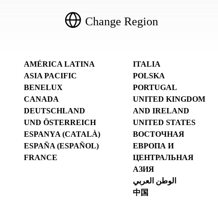
Change Region
AMÉRICA LATINA
ITALIA
ASIA PACIFIC
POLSKA
BENELUX
PORTUGAL
CANADA
UNITED KINGDOM
DEUTSCHLAND
AND IRELAND
UND ÖSTERREICH
UNITED STATES
ESPANYA (CATALÀ)
ВОСТОЧНАЯ
ESPAÑA (ESPAÑOL)
ЕВРОПА И
FRANCE
ЦЕНТРАЛЬНАЯ
АЗИЯ
الوطن العربي
中国