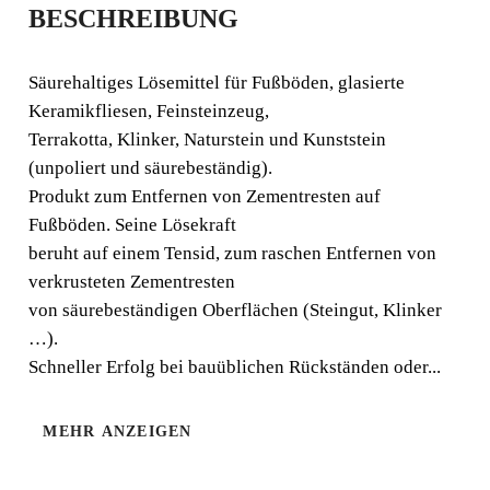
BESCHREIBUNG
SCHUTZBESCHICHT
UNG
Säurehaltiges Lösemittel für Fußböden, glasierte
Keramikfliesen, Feinsteinzeug,
Säurehaltiges Lösemittel für Fußböden, glasierte
Terrakotta, Klinker, Naturstein und Kunststein
Keramikfliesen, Feinsteinzeug, Terrakotta, Klinker,
(unpoliert und säurebeständig).
Naturstein und Kunststein (unpoliert und säurebeständig).
Produkt zum Entfernen von Zementresten auf
Fußböden. Seine Lösekraft
beruht auf einem Tensid, zum raschen Entfernen von
verkrusteten Zementresten
von säurebeständigen Oberflächen (Steingut, Klinker
…).
Schneller Erfolg bei bauüblichen Rückständen oder...
MEHR ANZEIGEN