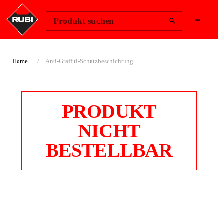
Region ändern
Anmelden
Produkt suchen
Home
Anti-Graffiti-Schutzbeschichtung
PRODUKT
NICHT
BESTELLBAR
ANTI-GRAFFITI-