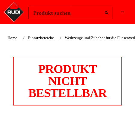
Region ändern
Anmelden
Produkt suchen
Home
Einsatzbereiche
Werkzeuge und Zubehör für die Fliesenve
PRODUKT
NICHT
BESTELLBAR
ATNICHOC