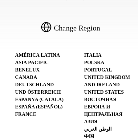
Change Region
AMÉRICA LATINA
ITALIA
ASIA PACIFIC
POLSKA
BENELUX
PORTUGAL
CANADA
UNITED KINGDOM
DEUTSCHLAND
AND IRELAND
UND ÖSTERREICH
UNITED STATES
ESPANYA (CATALÀ)
ВОСТОЧНАЯ
ESPAÑA (ESPAÑOL)
ЕВРОПА И
FRANCE
ЦЕНТРАЛЬНАЯ
АЗИЯ
الوطن العربي
中国