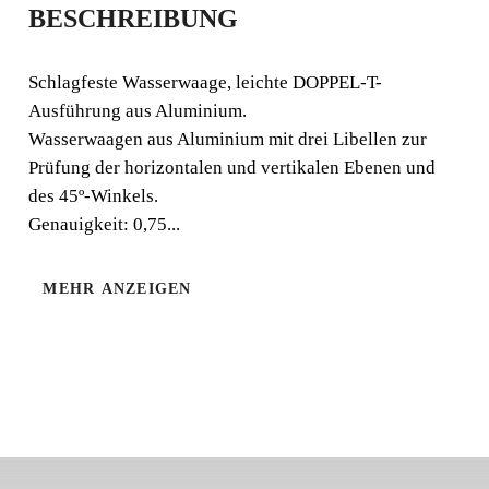
BESCHREIBUNG
WASSERWAAGEN
Schlagfeste Wasserwaage, leichte DOPPEL-T-
Schlagfeste Wasserwaage, leichte DOPPEL-T-
Ausführung aus Aluminium.
Ausführung aus Aluminium. Wasserwaagen aus
Wasserwaagen aus Aluminium mit drei Libellen zur
Aluminium mit drei Libellen zur Prüfung der
Prüfung der horizontalen und vertikalen Ebenen und
horizontalen und vertikalen Ebenen und des 45º-Winkels.
des 45º-Winkels.
Genauigkeit:
Genauigkeit: 0,75...
MEHR ANZEIGEN