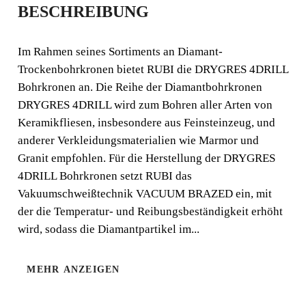
BESCHREIBUNG
ONEN DRYGRES
4DRILL
Im Rahmen seines Sortiments an Diamant-
Trockenbohrkronen bietet RUBI die DRYGRES 4DRILL
(DISCONTINUED)
Bohrkronen an. Die Reihe der Diamantbohrkronen
DRYGRES 4DRILL wird zum Bohren aller Arten von
Im Rahmen seines Sortiments an Diamant-
Keramikfliesen, insbesondere aus Feinsteinzeug, und
Trockenbohrkronen bietet RUBI die DRYGRES 4DRILL
anderer Verkleidungsmaterialien wie Marmor und
Bohrkronen an.
Granit empfohlen. Für die Herstellung der DRYGRES
4DRILL Bohrkronen setzt RUBI das
Vakuumschweißtechnik VACUUM BRAZED ein, mit
der die Temperatur- und Reibungsbeständigkeit erhöht
wird, sodass die Diamantpartikel im...
MEHR ANZEIGEN