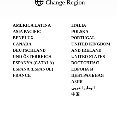
Change Region
AMÉRICA LATINA
ITALIA
ASIA PACIFIC
POLSKA
BENELUX
PORTUGAL
CANADA
UNITED KINGDOM
DEUTSCHLAND
AND IRELAND
UND ÖSTERREICH
UNITED STATES
ESPANYA (CATALÀ)
ВОСТОЧНАЯ
ESPAÑA (ESPAÑOL)
ЕВРОПА И
FRANCE
ЦЕНТРАЛЬНАЯ
АЗИЯ
الوطن العربي
中国