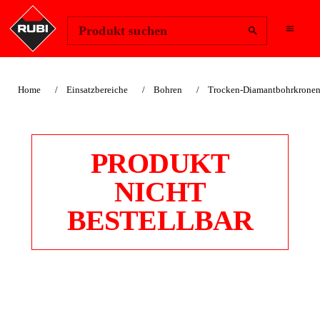
Region ändern
Anmelden
Produkt suchen
Home
Einsatzbereiche
Bohren
Trocken-Diamantbohrkrone
PRODUKT
NICHT
BESTELLBAR
DIAMANTBOHRKR