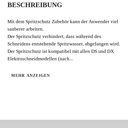
BESCHREIBUNG
ZUBEHÖR ZUM
SCHUTZ VOR
Mit dem Spritzschutz Zubehör kann der Anwender viel
sauberer arbeiten.
SPRITZERN
Der Spritzschutz verhindert, dass während des
Schneidens entstehende Spritzwasser, abgefangen wird.
Mit dem Spritzschutz Zubehör kann der Anwender viel
Der Spritzschutz ist kompatibel mit allen DS und DX
sauberer arbeiten. Der Spritzschutz verhindert, dass
Elektroschneidmodellen (nach...
während des Schneidens entstehende Spritzwasser,
abgefangen wird. Der Spritzschutz ist kompat
MEHR ANZEIGEN