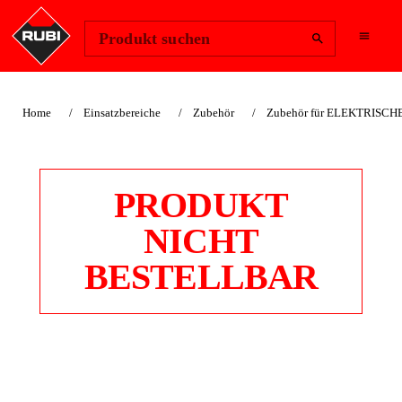
Region ändern
Anmelden
Produkt suchen
Home
Einsatzbereiche
Zubehör
Zubehör für ELEKTRISC
PRODUKT
NICHT
BESTELLBAR
DS-N / DX / DX-N