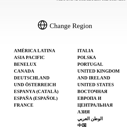
Change Region
AMÉRICA LATINA
ITALIA
ASIA PACIFIC
POLSKA
BENELUX
PORTUGAL
CANADA
UNITED KINGDOM
DEUTSCHLAND
AND IRELAND
UND ÖSTERREICH
UNITED STATES
ESPANYA (CATALÀ)
ВОСТОЧНАЯ
ESPAÑA (ESPAÑOL)
ЕВРОПА И
FRANCE
ЦЕНТРАЛЬНАЯ
АЗИЯ
الوطن العربي
中国