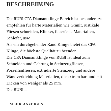
BESCHREIBUNG
CPA
DIAMANTTRENNSC
Die RUBI CPA Diamantklinge Bereich ist besonders zu
empfehlen für harte Materialien wie Granit, rustikale
HEIBE FÜR HARTE
Fliesen schneiden, Klinker, feuerfeste Materialien,
MATERIALIEN
Schiefer, usw.
Als ein durchgehender Rand Klinge bietet das CPA
(DISCONTINUED
Klinge, die höchste Qualität zu beenden.
Die CPA Diamantklinge von RUBI ist ideal zum
PRODUCT)
Schneiden und Gehrung in Steinzeugfliesen,
Porzellanfliesen, extrudierte Steinzeug und andere
Die RUBI CPA Diamantklinge Bereich ist besonders zu
Wandverkleidung Materialien, die extrem hart und mit
empfehlen für harte Materialien wie Granit, rustikale
Dicken von weniger als 25 mm.
Fliesen schneiden, Klinker, feuerfeste Materialien,
Die RUBI...
Schiefer, usw. Als ein durchgehender Rand
MEHR ANZEIGEN