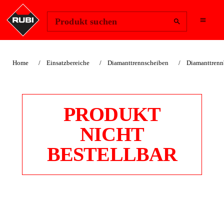
Region ändern
Anmelden
Produkt suchen
Home
Einsatzbereiche
Diamanttrennscheiben
Diamanttrennb
PRODUKT
NICHT
BESTELLBAR
DURCHGÄNGIG -