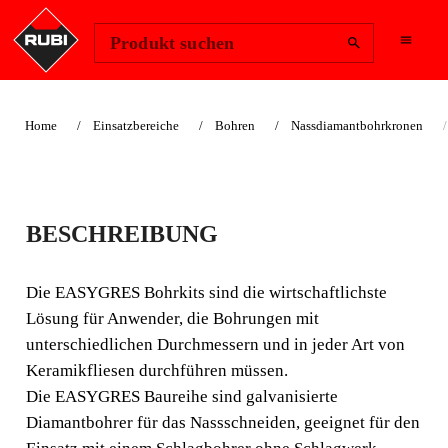
Region ändern
Anmelden
Produkt suchen
Home
Einsatzbereiche
Bohren
Nassdiamantbohrkronen
EASYGRES PLUS
BESCHREIBUNG
DIAMANTBOHRKR
ONEN-SETS
Die EASYGRES Bohrkits sind die wirtschaftlichste
Lösung für Anwender, die Bohrungen mit
Die EASYGRES Bohrkits sind die wirtschaftlichste
unterschiedlichen Durchmessern und in jeder Art von
Lösung für Anwender, die Bohrungen mit
Keramikfliesen durchführen müssen.
unterschiedlichen Durchmessern und in jeder Art von
Die EASYGRES Baureihe sind galvanisierte
Keramikfliesen durchführen müssen.
Diamantbohrer für das Nassschneiden, geeignet für den