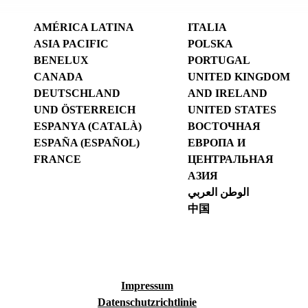
AMÉRICA LATINA
ITALIA
ASIA PACIFIC
POLSKA
BENELUX
PORTUGAL
CANADA
UNITED KINGDOM
DEUTSCHLAND
AND IRELAND
UND ÖSTERREICH
UNITED STATES
ESPANYA (CATALÀ)
ВОСТОЧНАЯ
ESPAÑA (ESPAÑOL)
ЕВРОПА И
FRANCE
ЦЕНТРАЛЬНАЯ
АЗИЯ
الوطن العربي
中国
Impressum
Datenschutzrichtlinie