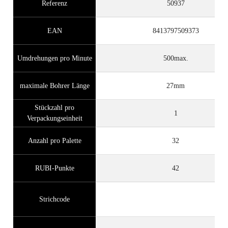
Referenz
50937
EAN
8413797509373
Umdrehungen pro Minute
500max.
maximale Bohrer Länge
27mm
Stückzahl pro
1
Verpackungseinheit
Anzahl pro Palette
32
RUBI-Punkte
42
Strichcode