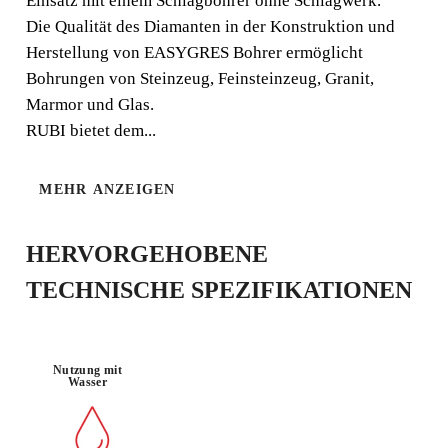
Einsatz mit einem Schlagbohrer ohne Schlagwerk.
Die Qualität des Diamanten in der Konstruktion und
Herstellung von EASYGRES Bohrer ermöglicht
Bohrungen von Steinzeug, Feinsteinzeug, Granit,
BOHRMASC
Marmor und Glas.
MATERIAL :
HINE OHNE
FEINSTEINZ
SCHLAGFU
RUBI bietet dem...
EUG
NKTION
MEHR ANZEIGEN
HERVORGEHOBENE
TECHNISCHE SPEZIFIKATIONEN
Nutzung mit
DURCH DIE REGISTRIERUNG
Wasser
DIESES PRODUKTS IM RUBI CLUB
VERDIENEN SIE
BIS ZU 42
RUBI PUNKTE