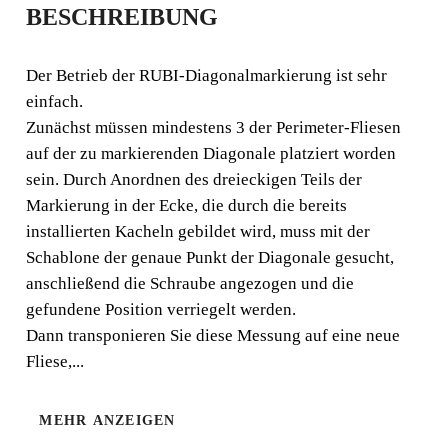
BESCHREIBUNG
MINI-
RICHTWINKEL
Der Betrieb der RUBI-Diagonalmarkierung ist sehr
einfach.
Der Betrieb der RUBI-Diagonalmarkierung ist sehr
Zunächst müssen mindestens 3 der Perimeter-Fliesen
einfach. Zunächst müssen mindestens 3 der Perimeter-
auf der zu markierenden Diagonale platziert worden
Fliesen auf der zu markierenden Diagonale platziert
sein. Durch Anordnen des dreieckigen Teils der
worden sein.
Markierung in der Ecke, die durch die bereits
installierten Kacheln gebildet wird, muss mit der
Schablone der genaue Punkt der Diagonale gesucht,
anschließend die Schraube angezogen und die
gefundene Position verriegelt werden.
Dann transponieren Sie diese Messung auf eine neue
Fliese,...
MEHR ANZEIGEN