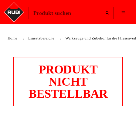
Region ändern
Anmelden
Produkt suchen
Home
Einsatzbereiche
Werkzeuge und Zubehör für die Fliesenve
PRODUKT
NICHT
BESTELLBAR
EINSTELLBARER