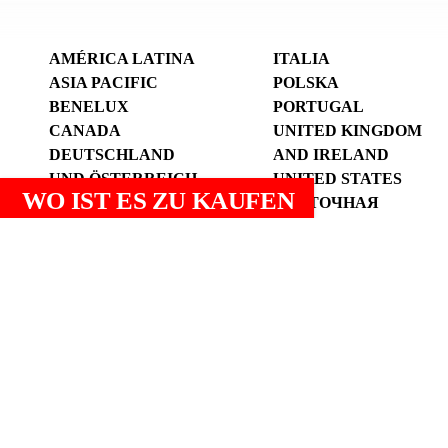
AMÉRICA LATINA
ITALIA
ASIA PACIFIC
POLSKA
BENELUX
PORTUGAL
CANADA
UNITED KINGDOM
DEUTSCHLAND
AND IRELAND
UND ÖSTERREICH
UNITED STATES
WO IST ES ZU KAUFEN
ESPANYA (CATALÀ)
ВОСТОЧНАЯ
ESPAÑA (ESPAÑOL)
ЕВРОПА И
FRANCE
ЦЕНТРАЛЬНАЯ
АЗИЯ
الوطن العربي
中国
Impressum