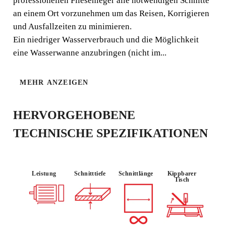
professionellen Fliesenleger alle notwendigen Schnitte
an einem Ort vorzunehmen um das Reisen, Korrigieren
Die ND-200 elektrische Schneidmaschine ist
und Ausfallzeiten zu minimieren.
transportabel, vielseitig und stark (1.2 HP). Seine kleine
Ein niedriger Wasserverbrauch und die Möglichkeit
Größe und sein leichtes Gewicht (17,2KG) machen ihn
zur ultimativen elektrischen Schneidmaschine
eine Wasserwanne anzubringen (nicht im...
MEHR ANZEIGEN
HERVORGEHOBENE
VERWENDE
HALTBARK
N :
LEICHT
TECHNISCHE SPEZIFIKATIONEN
EIT
GELEGENTL
ICH
Leistung
Schnitttiefe
Schnittlänge
Kippbarer
Tisch