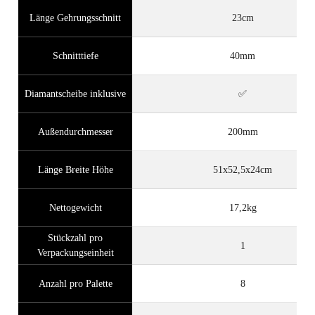
Länge Gehrungsschnitt
23cm
Schnitttiefe
40mm
Diamantscheibe inklusive
✅
Außendurchmesser
200mm
Länge Breite Höhe
51x52,5x24cm
Nettogewicht
17,2kg
Stückzahl pro
1
Verpackungseinheit
Anzahl pro Palette
8