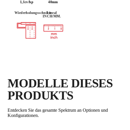
1,1cv/hp
40mm
Wiederholungsschnitte
Lineal
INCH/MM.
DURCH DIE REGISTRIERUNG
DIESES PRODUKTS IM RUBI CLUB
VERDIENEN SIE
BIS ZU 62
RUBI PUNKTE
KOSTENLOSE
GARANTIEVERLÄNGERUNG
FÜR BERECHTIGTE
PRODUKTE
MODELLE DIESES
PRODUKTS
Entdecken Sie das gesamte Spektrum an Optionen und
Konfigurationen.