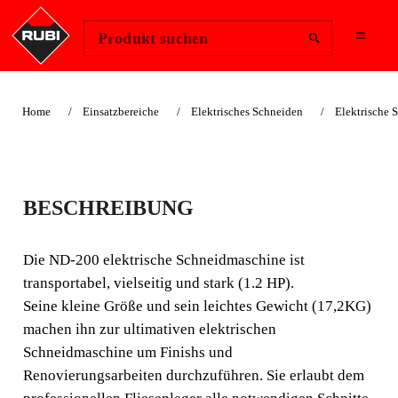
Region ändern
Anmelden
Produkt suchen
Home
Einsatzbereiche
Elektrisches Schneiden
Elektrische 
ELEKTRISCHE
BESCHREIBUNG
SCHNEIDMASCHINE
ND-200
Die ND-200 elektrische Schneidmaschine ist
transportabel, vielseitig und stark (1.2 HP).
FUNKTIONALE UND
Seine kleine Größe und sein leichtes Gewicht (17,2KG)
LEICHTE
machen ihn zur ultimativen elektrischen
Schneidmaschine um Finishs und
SCHNEIDEMASCHINE, MIT
Renovierungsarbeiten durchzuführen. Sie erlaubt dem
HOHER SCHNITTLEISTUNG.