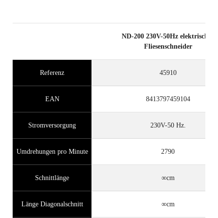
ND-200 230V-50Hz elektrischer
Fliesenschneider
Referenz
45910
EAN
8413797459104
Stromversorgung
230V-50 Hz.
Umdrehungen pro Minute
2790
Schnittlänge
∞cm
Länge Diagonalschnitt
∞cm