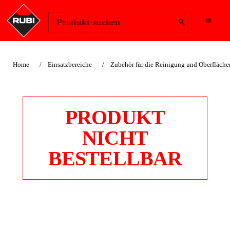
Region ändern
Anmelden
Produkt suchen
Home
Einsatzbereiche
Zubehör für die Reinigung und Oberfläch
PRODUKT
NICHT
BESTELLBAR
ERSATZSCHWAMM