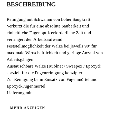
BESCHREIBUNG
EPOXI RUBINELA
Reinigung mit Schwamm von hoher Saugkraft.
Reinigung mit Schwamm von hoher Saugkraft. Verkürzt
Verkürzt die für eine absolute Sauberkeit und
die für eine absolute Sauberkeit und einheitliche
einheitliche Fugenoptik erforderliche Zeit und
Fugenoptik erforderliche Zeit und verringert den
verringert den Arbeitsaufwand.
Arbeitsaufwand.
Feststellmöglichkeit der Walze bei jeweils 90º für
maximale Wirtschaftlichkeit und geringe Anzahl von
Arbeitsgängen.
Austauschbare Walze (Rubinet / Sweepex / Epoxyd),
speziell für die Fugenreinigung konzipiert.
Zur Reinigung beim Einsatz von Fugenmörtel und
Epoxyd-Fugenmörtel.
Lieferung mit...
MEHR ANZEIGEN