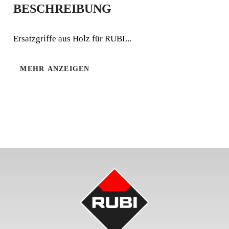
BESCHREIBUNG
FORMHAMMER
MIT HOLZGRIFF
Ersatzgriffe aus Holz für RUBI...
Ersatzgriffe aus Holz für RUBI Werkzeuge
MEHR ANZEIGEN