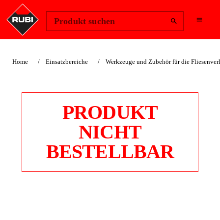
Region ändern
Anmelden
Produkt suchen
Home
Einsatzbereiche
Werkzeuge und Zubehör für die Fliesenve
PRODUKT
NICHT
BESTELLBAR
ERSATZTEIL FÜR