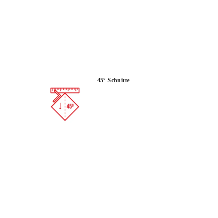
ssionellen Fliesenleger angeboten werden der neusten
en.
45° Schnitte
 :
VIELSEITIGKEIT
T