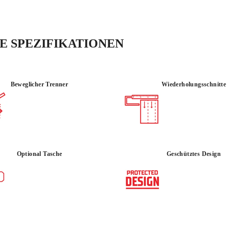
Produkte die den profe
Technologie entsprech
 SPEZIFIKATIONEN
Beweglicher Trenner
Wiederholungsschnitte
VERWENDEN :
MATERIAL
PROFESSIONELL
STEINGU
Optional Tasche
Geschütztes Design