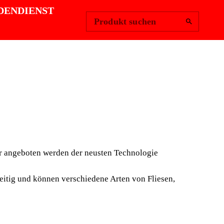
Region ändern
Anmelden
|
DENDIENST
Produkt suchen
ENSCHNEIDER
er angeboten werden der neusten Technologie
UND VIELSEITIG
ARES
eitig und können verschiedene Arten von Fliesen,
CHNEIDGERÄT.
FAST Fliesenschneider Serie einmal mehr, dass die