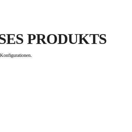
DU
RU
VE
K
FÜ
SES PRODUKTS
Konfigurationen.