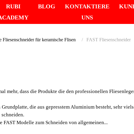
RUBI
BLOG
KONTAKTIERE
KUN
ACADEMY
UNS
 Fliesenschneider für keramische Flisen
FAST Fliesenschneider
FAST
FLIES
al mehr, dass die Produkte die den professionellen Fliesenleg
LEICHTES 
EINSETZB
Grundplatte, die aus gepresstem Aluminium besteht, sehr viels
, schneiden.
FLIESENS
ie FAST Modelle zum Schneiden von allgemeinen...
RUBI beweist mit der 