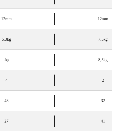
12mm
12mm
6,3kg
7,5kg
-kg
8,5kg
4
2
48
32
27
41