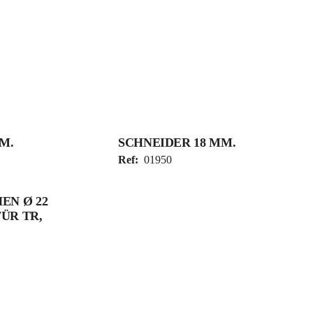
M.
SCHNEIDER 18 MM.
Ref:
01950
EN Ø 22
ÜR TR,