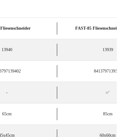
Fliesenschneider
FAST-85 Fliesenschneider + Tasc
13940
13939
3797139402
8413797139396
-
✅
65cm
85cm
45x45cm
60x60cm