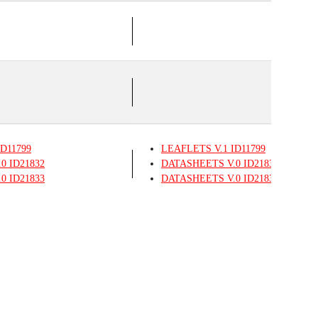
D11799
LEAFLETS
V.1
ID11799
.0
ID21832
DATASHEETS
V.0
ID21834
.0
ID21833
DATASHEETS
V.0
ID21835