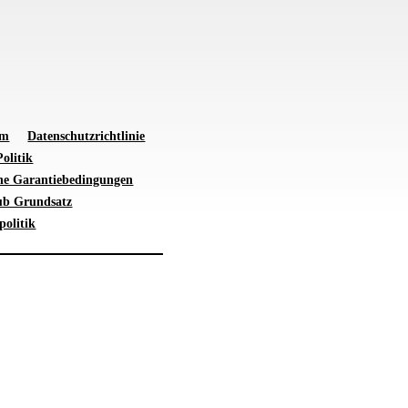
um
Datenschutzrichtlinie
olitik
ne Garantiebedingungen
ub Grundsatz
politik