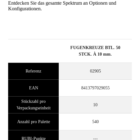
Entdecken Sie das gesamte Spektrum an Optionen und
Konfigurationen.
FUGENKREUZE BTL. 50
STCK. À 10 mm.
Referenz
02905
EAN
8413797029055
Stückzahl pro
10
Verpackungseinheit
Anzahl pro Palette
540
RUBI-Punkte
---