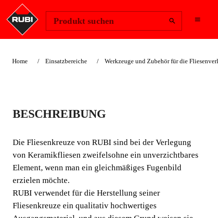
Region ändern
Anmelden
Produkt suchen
Home
Einsatzbereiche
Werkzeuge und Zubehör für die Fliesenve
FUGENKREUZE
BESCHREIBUNG
10MM
Die Fliesenkreuze von RUBI sind bei der Verlegung
Die Fliesenkreuze von RUBI sind bei der Verlegung von
von Keramikfliesen zweifelsohne ein unverzichtbares
Keramikfliesen zweifelsohne ein unverzichtbares
Element, wenn man ein gleichmäßiges Fugenbild
Element, wenn man ein gleichmäßiges Fugenbild erzielen
erzielen möchte.
möchte.
RUBI verwendet für die Herstellung seiner
Fliesenkreuze ein qualitativ hochwertiges