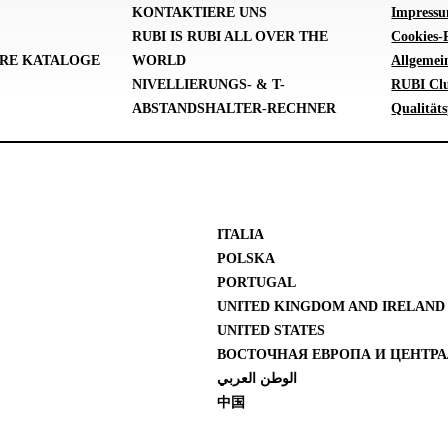
KONTAKTIERE UNS
Impress
RUBI IS RUBI ALL OVER THE
Cookies-P
RE KATALOGE
WORLD
Allgemei
NIVELLIERUNGS- & T-
RUBI Cl
ABSTANDSHALTER-RECHNER
Qualitäts
ITALIA
POLSKA
PORTUGAL
UNITED KINGDOM AND IRELAND
UNITED STATES
ВОСТОЧНАЯ ЕВРОПА И ЦЕНТРА
الوطن العربي
中国