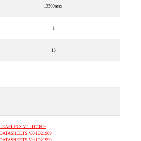
13300max.
1
13
LEAFLETS
V.1
ID11809
DATASHEETS
V.0
ID21989
DATASHEETS
V.0
ID21990