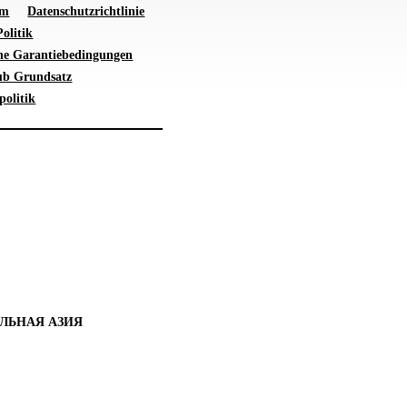
um
Datenschutzrichtlinie
olitik
ne Garantiebedingungen
ub Grundsatz
politik
ЛЬНАЯ АЗИЯ