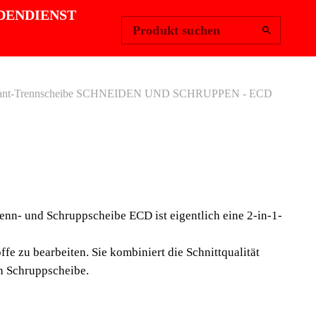
Region ändern
Anmelden
|
DENDIENST
Produkt suchen
nt-Trennscheibe SCHNEIDEN UND SCHRUPPEN - ECD
NISIERTE
NT-
enn- und Schruppscheibe ECD ist eigentlich eine 2-in-1-
SCHEIBE
e zu bearbeiten. Sie kombiniert die Schnittqualität
IDEN UND
n Schruppscheibe.
PPEN - ECD