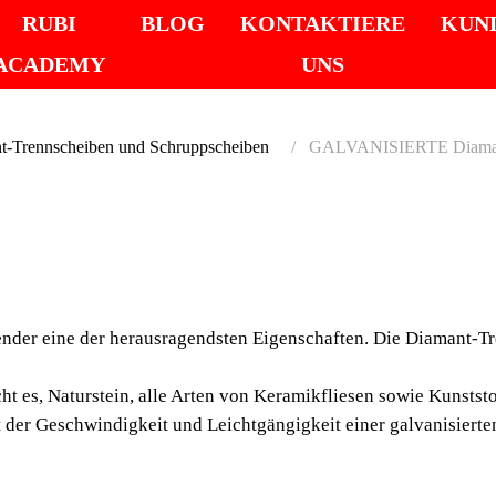
RUBI
BLOG
KONTAKTIERE
KUN
ACADEMY
UNS
t-Trennscheiben und Schruppscheiben
GALVANISIERTE Diama
GALVA
DIAMA
wender eine der herausragendsten Eigenschaften. Die Diamant-Tr
TRENN
es, Naturstein, alle Arten von Keramikfliesen sowie Kunststoff
SCHNE
 der Geschwindigkeit und Leichtgängigkeit einer galvanisierte
SCHRU