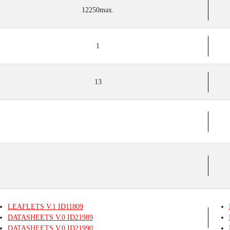
12250max.
1
13
LEAFLETS
V.1
ID11809
DATASHEETS
V.0
ID21989
DATASHEETS
V.0
ID21990