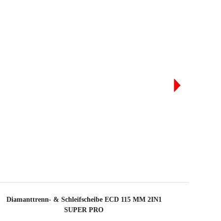
RCH DIE REGISTRIERUNG DIESES PRODUKTS IM
BI CLUB
RDIENEN SIE
BIS ZU 13
RUBI PUNKTE
OSTENLOSE GARANTIEVERLÄNGERUNG
R BERECHTIGTE PRODUKTE
Diamanttrenn- & Schleifscheibe ECD 115 MM 2IN1
SUPER PRO