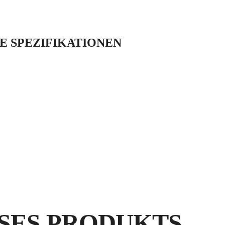
Die Vielseitigkeit der
herausragendsten Eige
ECD ist eigentlich ein
 SPEZIFIKATIONEN
KEINE
GUTES
VIBRATION
ENDERGEBN
SES PRODUKTS