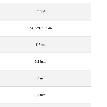
31964
8413797319644
115mm
M14mm
1,8mm
5,6mm