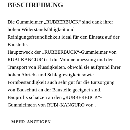
BESCHREIBUNG
AUSGUSS
"RUBBERBUCK" (12
Die Gummieimer „RUBBERBUCK“ sind dank ihrer
hohen Widerstandsfähigkeit und
L.)
Reinigungsfreundlichkeit ideal für den Einsatz auf der
Baustelle.
Die Gummieimer „RUBBERBUCK“ sind dank ihrer
Hauptzweck der „RUBBERBUCK“-Gummieimer von
hohen Widerstandsfähigkeit und
RUBI-KANGURO ist die Volumenmessung und der
Reinigungsfreundlichkeit ideal für den Einsatz auf der
Transport von Flüssigkeiten, obwohl sie aufgrund ihrer
Baustelle. Hauptzweck der „RUBBERBUCK“-
hohen Abrieb- und Schlagfestigkeit sowie
Gummieimer von RUBI-KANGURO ist die
Formbeständigkeit auch sehr gut für die Entsorgung
Volumenmessung und der Transport von Flüssigkeiten,
von Bauschutt an der Baustelle geeignet sind.
obwohl sie aufgrund ihrer hohen Abrieb- und
Bauprofis schätzen an den „RUBBERBUCK“-
Schlagfestigkeit sowie Formbeständigkeit auch sehr gut
für die Entsorgung von Bauschutt an der Baustelle
Gummieimern von RUBI-KANGURO vor...
geeignet sind.
MEHR ANZEIGEN