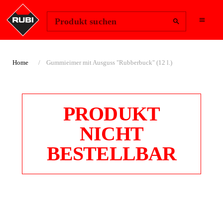
Region ändern
Anmelden
Produkt suchen
Home
Gummieimer mit Ausguss "Rubberbuck" (12 l.)
PRODUKT
NICHT
BESTELLBAR
GUMMIEIMER MIT