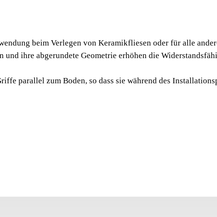
GUMM
"GAVET
ng beim Verlegen von Keramikfliesen oder für alle anderen 
Die Gummiwannen vo
nd ihre abgerundete Geometrie erhöhen die Widerstandsfähig
Verlegen von Keramikfl
Mörtel oder Putz bes
parallel zum Boden, so dass sie während des Installationsp
Wannen und ihre abger
des Produkts im Allge