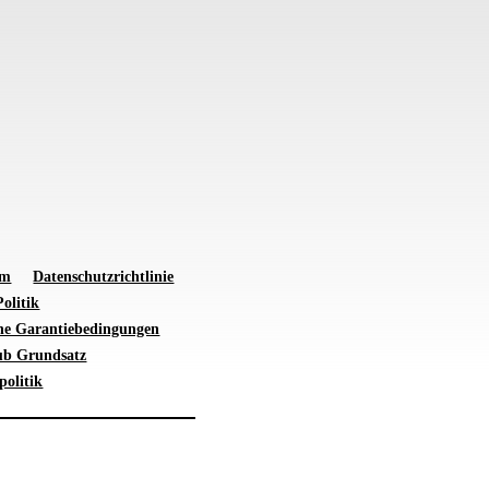
um
Datenschutzrichtlinie
olitik
ne Garantiebedingungen
ub Grundsatz
politik