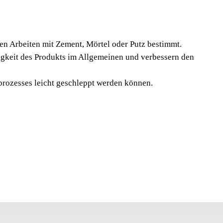
IWANNE
A" (8 L.)
Arbeiten mit Zement, Mörtel oder Putz bestimmt.
n RUBI-KANGURO sind zur Verwendung beim
keit des Produkts im Allgemeinen und verbessern den
iesen oder für alle anderen Arbeiten mit Zement,
timmt. Die großflächigen Griffe der RUBI-KANGURO-
rozesses leicht geschleppt werden können.
undete Geometrie erhöhen die Widerstandsfähigkeit
meinen und verbessern den Handhabungskomfort.