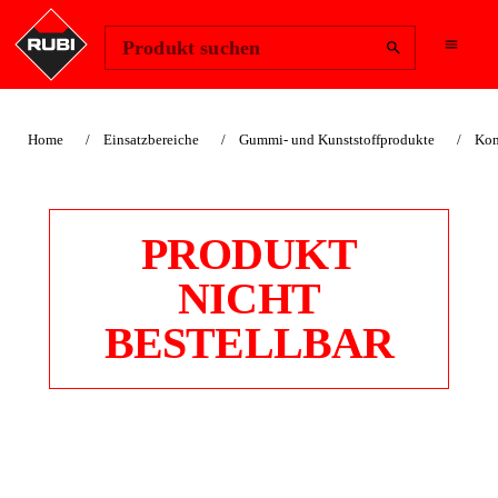
Region ändern
Anmelden
Produkt suchen
Home
Einsatzbereiche
Gummi- und Kunststoffprodukte
Kom
PRODUKT
NICHT
BESTELLBAR
HÄNGEVORRICHTU