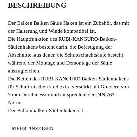
BESCHREIBUNG
NG ZUR
BEFESTIGUNG AN
Der Balken Balken Säule Haken ist ein Zubehör, das mit
der Halterung und Winde kompatibel ist.
VERSTREBUNG
Die Hauptfunktion des RUBI-KANGURO-Balken-
Säulenhakens besteht darin, die Befestigung der
Der Balken Balken Säule Haken ist ein Zubehör, das mit
Abschnitte, aus denen die Schuttschachtsäule besteht,
der Halterung und Winde kompatibel ist. Die
während der Montage und Demontage der Säule
Hauptfunktion des RUBI-KANGURO-Balken-
auszugleichen.
Säulenhakens besteht darin, die Befestigung der
Die Ketten des RUBI-KANGURO Balken-Säulenhakens
Abschnitte, aus denen die Schuttschachtsäule besteht,
für Schuttrutschen sind extra verstärkt mit Gliedern von
während der Montage und Demontage der Säule
7 mm Durchmesser und entsprechen der DIN 763-
auszugleichen.
Norm.
Der Balkenbalken-Säulenhaken ist...
MEHR ANZEIGEN