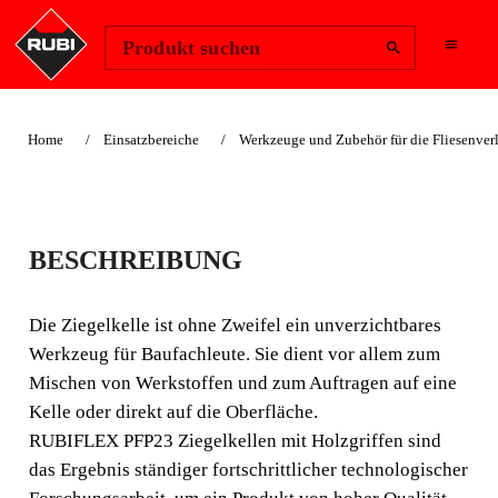
Region ändern
Anmelden
Produkt suchen
Home
Einsatzbereiche
Werkzeuge und Zubehör für die Fliesenve
PFM23 WURFKELLE
BESCHREIBUNG
HOLZ
Die Ziegelkelle ist ohne Zweifel ein unverzichtbares
Die Ziegelkelle ist ohne Zweifel ein unverzichtbares
Werkzeug für Baufachleute. Sie dient vor allem zum
Werkzeug für Baufachleute. Sie dient vor allem zum
Mischen von Werkstoffen und zum Auftragen auf eine
Mischen von Werkstoffen und zum Auftragen auf eine
Kelle oder direkt auf die Oberfläche.
Kelle oder direkt auf die Oberfläche.
RUBIFLEX PFP23 Ziegelkellen mit Holzgriffen sind
das Ergebnis ständiger fortschrittlicher technologischer