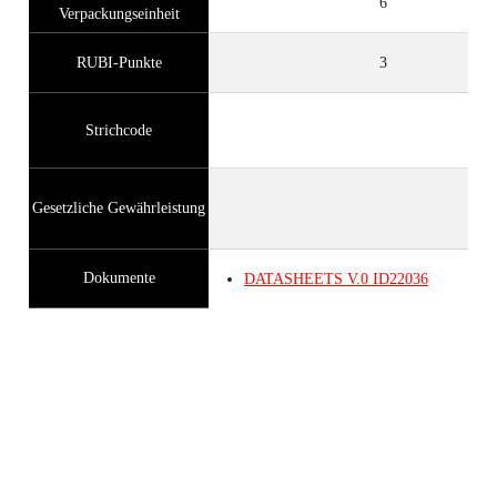
6
Verpackungseinheit
RUBI-Punkte
3
Strichcode
Gesetzliche Gewährleistung
Dokumente
DATASHEETS
V.0
ID22036