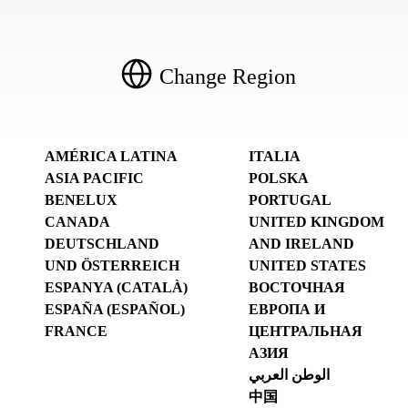
Change Region
AMÉRICA LATINA
ITALIA
ASIA PACIFIC
POLSKA
BENELUX
PORTUGAL
CANADA
UNITED KINGDOM
DEUTSCHLAND
AND IRELAND
UND ÖSTERREICH
UNITED STATES
ESPANYA (CATALÀ)
ВОСТОЧНАЯ
ESPAÑA (ESPAÑOL)
ЕВРОПА И
FRANCE
ЦЕНТРАЛЬНАЯ
АЗИЯ
الوطن العربي
中国