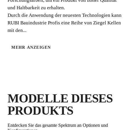
Forschungsarbeit, um ein Produkt von hoher Qualität
und Haltbarkeit zu erhalten.
Durch die Anwendung der neuesten Technologien kann
RUBI Bauindustrie Profis eine Reihe von Ziegel Kellen
mit den...
MEHR ANZEIGEN
DURCH DIE REGISTRIERUNG
DIESES PRODUKTS IM RUBI CLUB
VERDIENEN SIE
BIS ZU 3
RUBI PUNKTE
KOSTENLOSE
MODELLE DIESES
GARANTIEVERLÄNGERUNG
FÜR BERECHTIGTE
PRODUKTS
PRODUKTE
Entdecken Sie das gesamte Spektrum an Optionen und