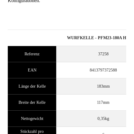
Konfigurationen.
WURFKELLE - PFM23-180A Holzgr
Referenz
37258
EAN
8413797372588
Länge der Kelle
183mm
Breite der Kelle
117mm
Nettogewicht
0,35kg
Stückzahl pro