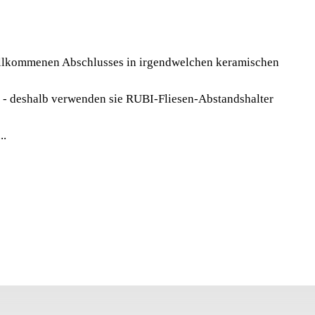
ON COLUMN BOX
alter und Keile sind zweifellos eine wirklich
 für das Erhalten eines vollkommenen Abschlusses in
 vollkommenen Abschlusses in irgendwelchen keramischen
hen Fliesebereichinstallationsarbeit
en - deshalb verwenden sie RUBI-Fliesen-Abstandshalter
..