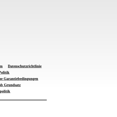
um
Datenschutzrichtlinie
olitik
ne Garantiebedingungen
ub Grundsatz
politik