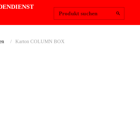
Region ändern
Anmelden
|
DENDIENST
Produkt suchen
en
Karton COLUMN BOX