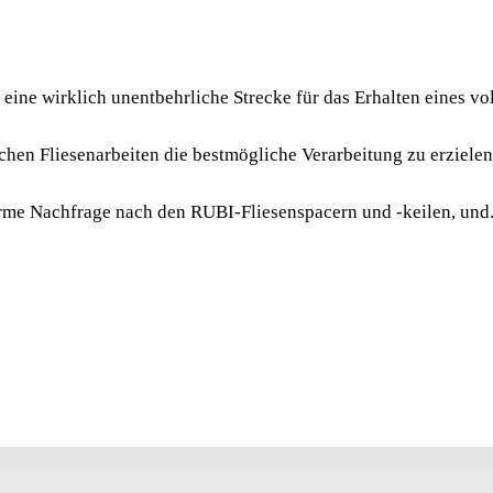
KART
RUBI Fliesen-Abstandsh
unentbehrliche Strecke
s eine wirklich unentbehrliche Strecke für das Erhalten eines
irgendwelchen keramisc
ischen Fliesenarbeiten die bestmögliche Verarbeitung zu erziel
rme Nachfrage nach den RUBI-Fliesenspacern und -keilen, und.