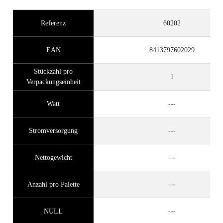
Referenz
60202
EAN
8413797602029
Stückzahl pro
1
Verpackungseinheit
Watt
---
Stromversorgung
---
Nettogewicht
---
Anzahl pro Palette
---
NULL
---