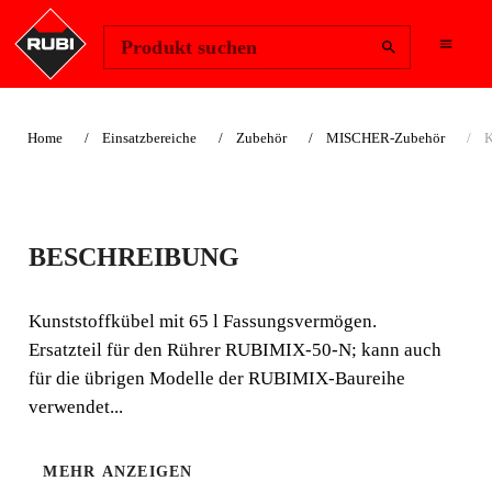
Region ändern
Anmelden
Produkt suchen
Home
Einsatzbereiche
Zubehör
MISCHER-Zubehör
K
KÜBEL RUBIMIX-N
BESCHREIBUNG
Kunststoffkübel mit 65 l Fassungsvermögen. Auch ein
Nachrüstteil für den Rührer RUBIMIX-50-N.
Kunststoffkübel mit 65 l Fassungsvermögen.
Ersatzteil für den Rührer RUBIMIX-50-N; kann auch
für die übrigen Modelle der RUBIMIX-Baureihe
verwendet...
MEHR ANZEIGEN