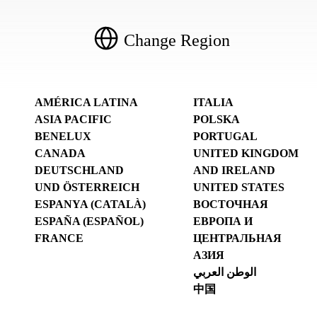
Change Region
AMÉRICA LATINA
ITALIA
ASIA PACIFIC
POLSKA
BENELUX
PORTUGAL
CANADA
UNITED KINGDOM
DEUTSCHLAND
AND IRELAND
UND ÖSTERREICH
UNITED STATES
ESPANYA (CATALÀ)
ВОСТОЧНАЯ
ESPAÑA (ESPAÑOL)
ЕВРОПА И
FRANCE
ЦЕНТРАЛЬНАЯ
АЗИЯ
الوطن العربي
中国