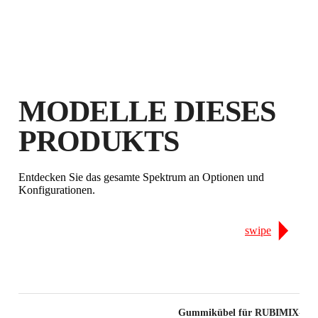
MODELLE DIESES
DURCH DIE REGISTRIERUNG
PRODUKTS
DIESES PRODUKTS IM RUBI CLUB
VERDIENEN SIE
BIS ZU 3
RUBI PUNKTE
Entdecken Sie das gesamte Spektrum an Optionen und
KOSTENLOSE
Konfigurationen.
GARANTIEVERLÄNGERUNG
FÜR BERECHTIGTE
swipe
PRODUKTE
Gummikübel für RUBIMIX-50