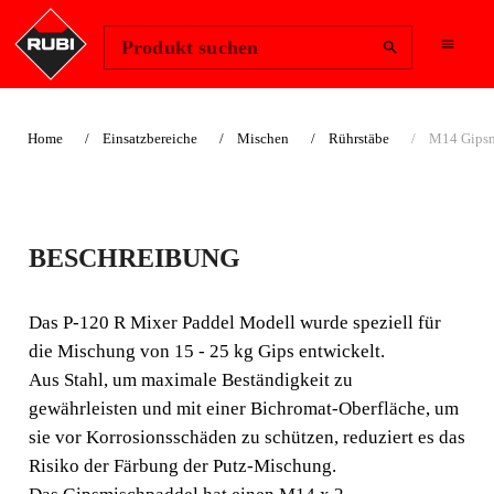
Region ändern
Anmelden
Produkt suchen
Home
Einsatzbereiche
Mischen
Rührstäbe
M14 Gipsm
M14
BESCHREIBUNG
GIPSMISCHAUFSAT
Z
Das P-120 R Mixer Paddel Modell wurde speziell für
die Mischung von 15 - 25 kg Gips entwickelt.
Das P-120 R Mixer Paddel Modell wurde speziell für die
Aus Stahl, um maximale Beständigkeit zu
Mischung von 15 - 25 kg Gips entwickelt. Aus Stahl, um
gewährleisten und mit einer Bichromat-Oberfläche, um
maximale Beständigkeit zu gewährleisten und mit einer
sie vor Korrosionsschäden zu schützen, reduziert es das
Bichromat-Oberfläche, um sie vor Korrosionsschäden zu
Risiko der Färbung der Putz-Mischung.
schützen, reduziert es das Risiko der Färbung der Putz-