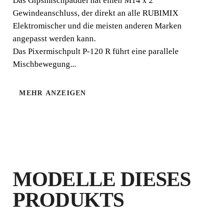
Das Gipsmischpaddel hat einen M14 x 2
Mischung.
Gewindeanschluss, der direkt an alle RUBIMIX
Elektromischer und die meisten anderen Marken
angepasst werden kann.
Das Pixermischpult P-120 R führt eine parallele
Mischbewegung...
KEINE
GIPS
OXIDATION
MEHR ANZEIGEN
MODELLE DIESES
PRODUKTS
DURCH DIE REGISTRIERUNG
DIESES PRODUKTS IM RUBI CLUB
VERDIENEN SIE
BIS ZU 5