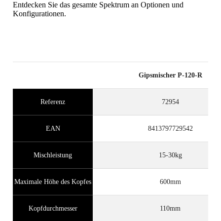
Entdecken Sie das gesamte Spektrum an Optionen und
RUBI PUNKTE
Konfigurationen.
KOSTENLOSE
GARANTIEVERLÄNGERUNG
FÜR BERECHTIGTE
PRODUKTE
Gipsmischer P-120-R
Referenz
72954
EAN
8413797729542
Mischleistung
15-30kg
Maximale Höhe des Kopfes
600mm
Kopfdurchmesser
110mm