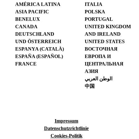
AMÉRICA LATINA
ITALIA
ASIA PACIFIC
POLSKA
BENELUX
PORTUGAL
CANADA
UNITED KINGDOM
DEUTSCHLAND
AND IRELAND
UND ÖSTERREICH
UNITED STATES
ESPANYA (CATALÀ)
ВОСТОЧНАЯ
ESPAÑA (ESPAÑOL)
ЕВРОПА И
FRANCE
ЦЕНТРАЛЬНАЯ
АЗИЯ
الوطن العربي
中国
Impressum
Datenschutzrichtlinie
Cookies-Politik