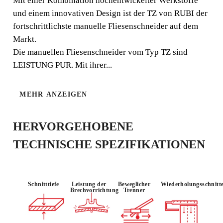
DEM MARKT. MAXIMALE
Mit einer Kombination hochentwickelter Werkstoffe
und einem innovativen Design ist der TZ von RUBI der
LEISTUNG, ENORME
fortschrittlichste manuelle Fliesenschneider auf dem
BRECHKRAFT.
Markt.
Die manuellen Fliesenschneider vom Typ TZ sind
RUBI war schon immer weltweit ein Synonym für
LEISTUNG PUR. Mit ihrer...
Qualität und Innovation. Die manuellen Fliesenschneider
vom Typ TZ setzen beim Schneiden von Keramikfliesen
mit ihrer einzigartigen Brechkraft und ihren innovativen
MEHR ANZEIGEN
konstruktiven Lösungen ganz neue Maßstäbe.
HERVORGEHOBENE
TECHNISCHE SPEZIFIKATIONEN
VERWENDE
MATERIAL :
POWER
N :
FEINSTEINZ
1500kg
INTENSIV
EUG
Schnitttiefe
Leistung der
Beweglicher
Wiederholungsschnitt
Brechvorrichtung
Trenner