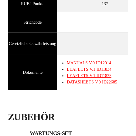
RUBI-Punkte
137
Strichcode
Gesetzliche Gewährleistung
MANUALS
V.0
ID12014
LEAFLETS
V.1
ID11834
Dokumente
LEAFLETS
V.1
ID11835
DATASHEETS
V.0
ID22685
ZUBEHÖR
WARTUNGS-SET