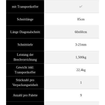
mit Transportkoffer
✅
Schnittlänge
85cm
Länge Diagonalschnitt
60x60cm
Schnitttiefe
3-21mm
Leistung der
1,500kg
Brechvorrichtung
Gewicht inkl.
22,4kg
Transportkoffer
Stückzahl pro
1
Verpackungseinheit
Anzahl pro Palette
9