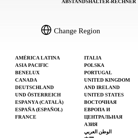
ABSTANDSHALTER-RECHNER
Change Region
AMÉRICA LATINA
ITALIA
ASIA PACIFIC
POLSKA
BENELUX
PORTUGAL
CANADA
UNITED KINGDOM
DEUTSCHLAND
AND IRELAND
UND ÖSTERREICH
UNITED STATES
ESPANYA (CATALÀ)
ВОСТОЧНАЯ
ESPAÑA (ESPAÑOL)
ЕВРОПА И
FRANCE
ЦЕНТРАЛЬНАЯ
АЗИЯ
الوطن العربي