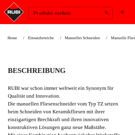
Region ändern
Anmelden
Produkt suchen
Home
Einsatzbereiche
Manuelles Schneiden
Manuelle Flies
IST GEEIGNET FÜR GALABAU
MANUELLE
BESCHREIBUNG
FLIESENSCHNEIDE
RUBI war schon immer weltweit ein Synonym für
R TZ
Qualität und Innovation.
Die manuellen Fliesenschneider vom Typ TZ setzen
DER INNOVATIVSTE,
beim Schneiden von Keramikfliesen mit ihrer
MODERNSTE MANUELLE
einzigartigen Brechkraft und ihren innovativen
FLIESENSCHNEIDER AUF
konstruktiven Lösungen ganz neue Maßstäbe.