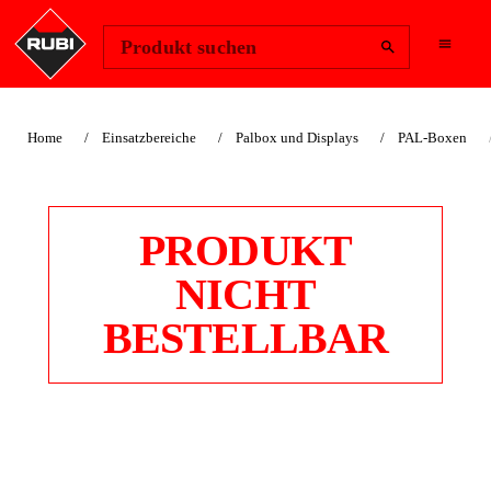
Region ändern
Anmelden
Produkt suchen
Home
Einsatzbereiche
Palbox und Displays
PAL-Boxen
PRODUKT
NICHT
BESTELLBAR
PRODUKTSTÄNDER