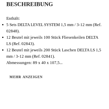
BESCHREIBUNG
NIVELLIERSYSTEM
DELTA LEVEL
Enthält:
5 Sets DELTA LEVEL SYSTEM 1,5 mm / 3-12 mm (Ref.
SYSTEM (KANADA)
02848).
12 Beutel mit jeweils 100 Stück Fliesenkeilen DELTA
Enthält: - 5 Sets DELTA LEVEL SYSTEM 1,5 mm / 3-
LS (Ref. 02843).
12 mm (Ref. 02848). - 12 Beutel mit jeweils 100 Stück
12 Beutel mit jeweils 200 Stück Laschen DELTA LS 1,5
Fliesenkeilen DELTA LS (Ref. 02843). - 12 Beutel mit
mm / 3-12 mm (Ref. 02841).
jeweils 200 Stück Laschen DELTA LS 1,5 mm / 3-12
Abmessungen: 89 x 40 x 107,5...
mm (Ref. 02841). Abmessungen: 89 x 40 x 107,5 cm.
MEHR ANZEIGEN