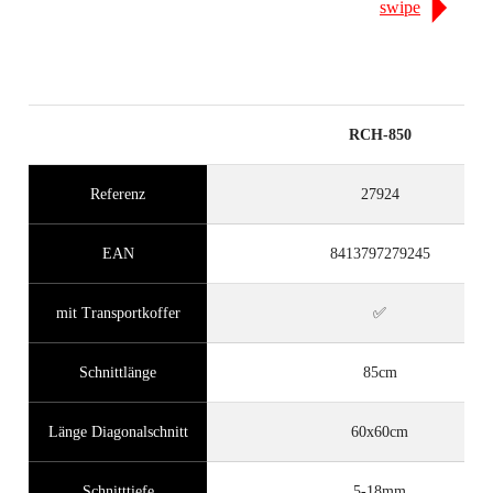
swipe
RCH-850
Referenz
27924
EAN
8413797279245
mit Transportkoffer
✅
Schnittlänge
85cm
Länge Diagonalschnitt
60x60cm
Schnitttiefe
5-18mm