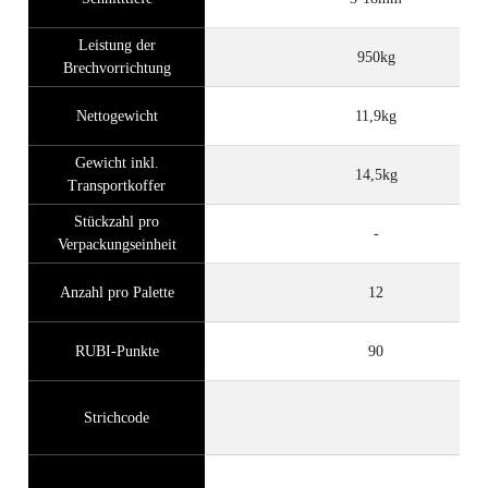
Leistung der
950kg
Brechvorrichtung
Nettogewicht
11,9kg
Gewicht inkl.
14,5kg
Transportkoffer
Stückzahl pro
-
Verpackungseinheit
Anzahl pro Palette
12
RUBI-Punkte
90
Strichcode