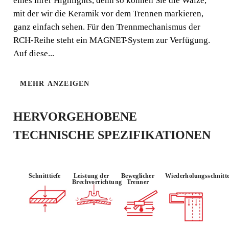
eines ihrer Highlights, denn so können Sie die Walze,
mit der wir die Keramik vor dem Trennen markieren,
ganz einfach sehen. Für den Trennmechanismus der
RCH-Reihe steht ein MAGNET-System zur Verfügung.
Auf diese...
VERWENDE
MATERIAL :
N :
MEHR ANZEIGEN
LEICHT
ROBUST
FEINSTEINZ
PROFESSIO
EUG
NELL
HERVORGEHOBENE
TECHNISCHE SPEZIFIKATIONEN
Schnitttiefe
Leistung der
Beweglicher
Wiederholungsschnitt
Brechvorrichtung
Trenner
DURCH DIE REGISTRIERUNG