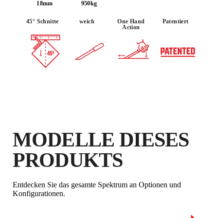
DIESES PRODUKTS IM RUBI CLUB
18mm
950kg
VERDIENEN SIE
BIS ZU 150
45° Schnitte
weich
One Hand
Patentiert
RUBI PUNKTE
Action
KOSTENLOSE
GARANTIEVERLÄNGERUNG
FÜR BERECHTIGTE
PRODUKTE
MODELLE DIESES
PRODUKTS
Entdecken Sie das gesamte Spektrum an Optionen und
Konfigurationen.