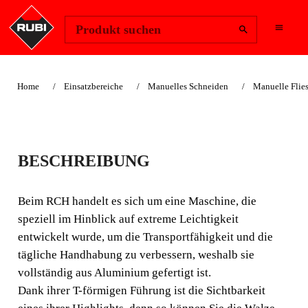
Region ändern
Anmelden
Produkt suchen
Home
Einsatzbereiche
Manuelles Schneiden
Manuelle Flies
RCH / RCH RS
BESCHREIBUNG
DER ROBUSTESTE UND
LEICHTESTE
Beim RCH handelt es sich um eine Maschine, die
FLIESENSCHNEIDER IN
speziell im Hinblick auf extreme Leichtigkeit
entwickelt wurde, um die Transportfähigkeit und die
SEINER KATEGORIE.
tägliche Handhabung zu verbessern, weshalb sie
Der RCH ist ein robuster und präziser Mehrpunkt-
vollständig aus Aluminium gefertigt ist.
Keramikschneider für die anspruchsvollsten Arbeiten an
Dank ihrer T-förmigen Führung ist die Sichtbarkeit
großformatigen Keramikfliesen.