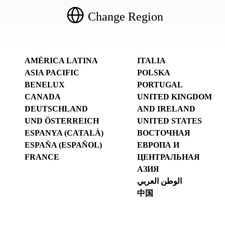
Change Region
AMÉRICA LATINA
ITALIA
ASIA PACIFIC
POLSKA
BENELUX
PORTUGAL
CANADA
UNITED KINGDOM
DEUTSCHLAND
AND IRELAND
UND ÖSTERREICH
UNITED STATES
ESPANYA (CATALÀ)
ВОСТОЧНАЯ
ESPAÑA (ESPAÑOL)
ЕВРОПА И
FRANCE
ЦЕНТРАЛЬНАЯ
АЗИЯ
الوطن العربي
中国