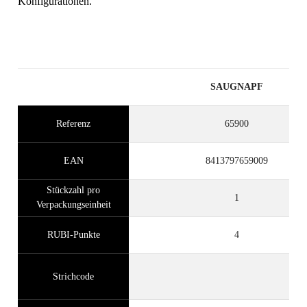
Konfigurationen.
SAUGNAPF
Referenz
65900
EAN
8413797659009
Stückzahl pro
1
Verpackungseinheit
RUBI-Punkte
4
Strichcode