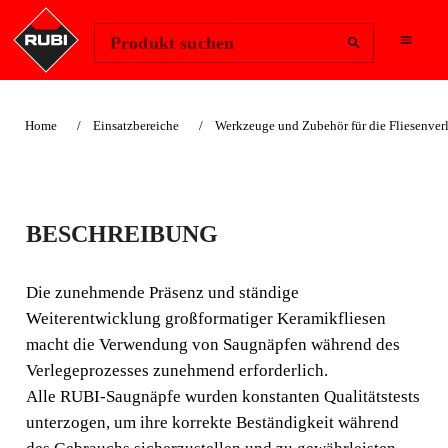
Region ändern
Anmelden
Produkt suchen
Home
Einsatzbereiche
Werkzeuge und Zubehör für die Fliesenve
SAUGNÄPFE FÜR
BESCHREIBUNG
GLATTE
OBERFLÄCHEN
Die zunehmende Präsenz und ständige
Weiterentwicklung großformatiger Keramikfliesen
Die zunehmende Präsenz und ständige
macht die Verwendung von Saugnäpfen während des
Weiterentwicklung großformatiger Keramikfliesen macht
Verlegeprozesses zunehmend erforderlich.
die Verwendung von Saugnäpfen während des
Alle RUBI-Saugnäpfe wurden konstanten Qualitätstests
Verlegeprozesses zunehmend erforderlich.
unterzogen, um ihre korrekte Beständigkeit während