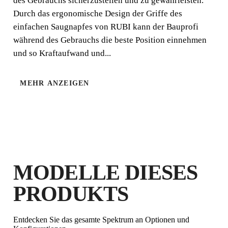
des Gebrauchs sicherzustellen und zu gewährleisten.
Durch das ergonomische Design der Griffe des
einfachen Saugnapfes von RUBI kann der Bauprofi
während des Gebrauchs die beste Position einnehmen
und so Kraftaufwand und...
MEHR ANZEIGEN
DURCH DIE REGISTRIERUNG
DIESES PRODUKTS IM RUBI CLUB
VERDIENEN SIE
BIS ZU 4
RUBI PUNKTE
MODELLE DIESES
KOSTENLOSE
PRODUKTS
GARANTIEVERLÄNGERUNG
FÜR BERECHTIGTE
PRODUKTE
Entdecken Sie das gesamte Spektrum an Optionen und