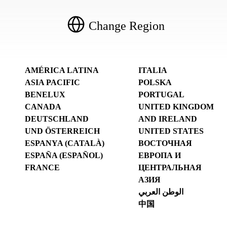
Change Region
AMÉRICA LATINA
ITALIA
ASIA PACIFIC
POLSKA
BENELUX
PORTUGAL
CANADA
UNITED KINGDOM
DEUTSCHLAND
AND IRELAND
UND ÖSTERREICH
UNITED STATES
ESPANYA (CATALÀ)
ВОСТОЧНАЯ
ESPAÑA (ESPAÑOL)
ЕВРОПА И
FRANCE
ЦЕНТРАЛЬНАЯ
АЗИЯ
الوطن العربي
中国