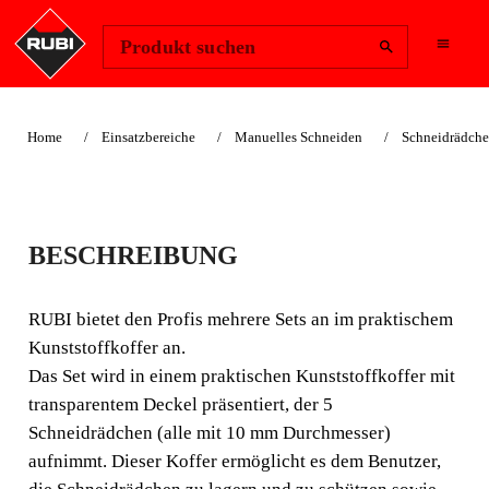
Region ändern
Anmelden
Produkt suchen
Home
Einsatzbereiche
Manuelles Schneiden
Schneidrädche
SCHNEIDRAD SET 1
BESCHREIBUNG
RUBI bietet den Profis mehrere Sets an im praktischem
Kunststoffkoffer an. Das Set wird in einem praktischen
RUBI bietet den Profis mehrere Sets an im praktischem
Kunststoffkoffer mit transparentem Deckel präsentiert,
Kunststoffkoffer an.
der 5 Schneidrädchen (alle mit 10 mm Durchmesser)
Das Set wird in einem praktischen Kunststoffkoffer mit
aufnimmt.
transparentem Deckel präsentiert, der 5
Schneidrädchen (alle mit 10 mm Durchmesser)
aufnimmt. Dieser Koffer ermöglicht es dem Benutzer,