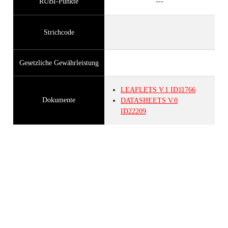
RUBI-Punkte
---
Strichcode
Gesetzliche Gewährleistung
LEAFLETS
V.1
ID11766
Dokumente
DATASHEETS
V.0
ID22209