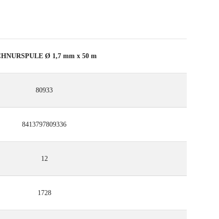
HNURSPULE Ø 1,7 mm x 50 m
80933
8413797809336
12
1728