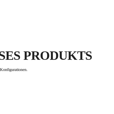
DU
RU
SES PRODUKTS
VE
K
FÜ
Konfigurationen.