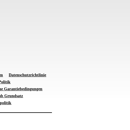
um
Datenschutzrichtlinie
olitik
ne Garantiebedingungen
ub Grundsatz
politik