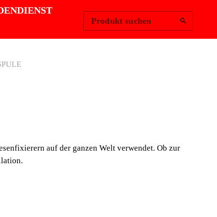
Region ändern
Anmelden
|
DENDIENST
Produkt suchen
SPULE
URSPULE
lt ist der Gebrauch von Schnur noch heute, weit
ionellen keramischen Fliesenfixierern auf der ganzen
iesenfixierern auf der ganzen Welt verwendet. Ob zur
ur Kennzeichnung und Angabe von Ebenen und Höhen
lation.
r Ausrichtung in der Keramikflieseninstallation.