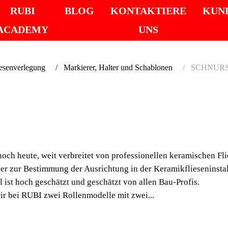
RUBI
BLOG
KONTAKTIERE
KUN
ACADEMY
UNS
iesenverlegung
Markierer, Halter und Schablonen
SCHNUR
SCHN
In der Konstruktion We
verbreitet von profess
och heute, weit verbreitet von professionellen keramischen Fl
Welt verwendet. Ob z
zur Bestimmung der Ausrichtung in der Keramikflieseninstal
oder zur Bestimmung de
 ist hoch geschätzt und geschätzt von allen Bau-Profis.
r bei RUBI zwei Rollenmodelle mit zwei...