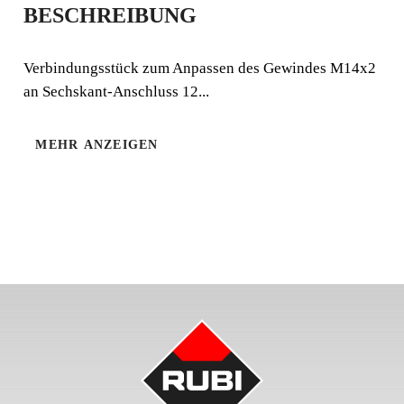
BESCHREIBUNG
ADAPTER
Verbindungsstück zum Anpassen des Gewindes M14x2
Verbindungsstück zum Anpassen des Gewindes M14x2
an Sechskant-Anschluss 12...
an Sechskant-Anschluss 12 mm. Blisterverpackung.
MEHR ANZEIGEN