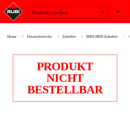
Region ändern
Anmelden
Produkt suchen
Home
Einsatzbereiche
Zubehör
MISCHER-Zubehör
S
PRODUKT
NICHT
BESTELLBAR
SECHSECKIG/M14