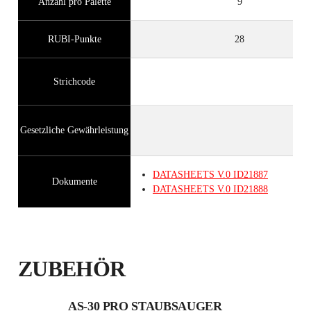
Anzahl pro Palette
9
RUBI-Punkte
28
Strichcode
Gesetzliche Gewährleistung
DATASHEETS
V.0
ID21887
Dokumente
DATASHEETS
V.0
ID21888
ZUBEHÖR
AS-30 PRO STAUBSAUGER