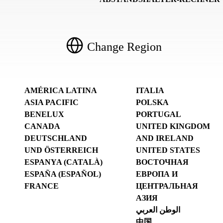
Change Region
AMÉRICA LATINA
ITALIA
ASIA PACIFIC
POLSKA
BENELUX
PORTUGAL
CANADA
UNITED KINGDOM
DEUTSCHLAND
AND IRELAND
UND ÖSTERREICH
UNITED STATES
ESPANYA (CATALÀ)
ВОСТОЧНАЯ
ESPAÑA (ESPAÑOL)
ЕВРОПА И
FRANCE
ЦЕНТРАЛЬНАЯ
АЗИЯ
الوطن العربي
中国