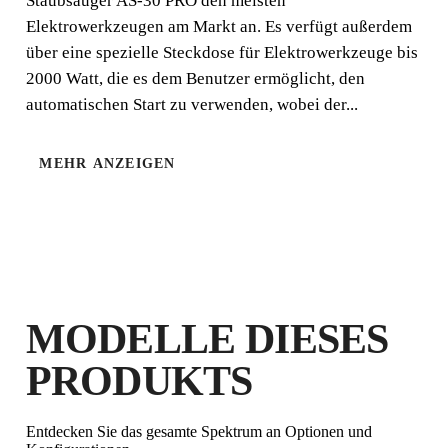
Staubsauger AS-30 PRO den meisten
hervorragend zum Absaugen sowohl mit festen Partikeln
Elektrowerkzeugen am Markt an. Es verfügt außerdem
(Staub und Schneidabfall) als auch mit Flüssigkeiten.
über eine spezielle Steckdose für Elektrowerkzeuge bis
2000 Watt, die es dem Benutzer ermöglicht, den
automatischen Start zu verwenden, wobei der...
MEHR ANZEIGEN
EINFACHE
LEICHT
HANDHABU
NG
MODELLE DIESES
PRODUKTS
Entdecken Sie das gesamte Spektrum an Optionen und