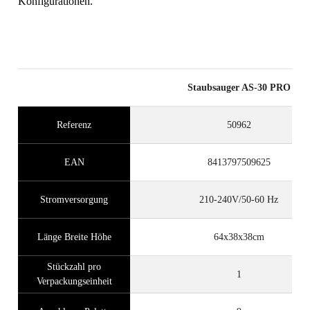
Konfigurationen.
DURCH DIE REGISTRIERUNG
DIESES PRODUKTS IM RUBI CLUB
VERDIENEN SIE
BIS ZU 28
RUBI PUNKTE
KOSTENLOSE
Staubsauger AS-30 PRO
GARANTIEVERLÄNGERUNG
FÜR BERECHTIGTE
Referenz
50962
PRODUKTE
EAN
8413797509625
Stromversorgung
210-240V/50-60 Hz
Länge Breite Höhe
64x38x38cm
Stückzahl pro
1
Verpackungseinheit