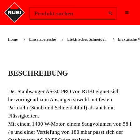
Region ändern
Anmelden
Produkt suchen
Home
Einsatzbereiche
Elektrisches Schneiden
Elektrische 
STAUBSAUGER AS-
BESCHREIBUNG
30 PRO
Der Staubsauger AS-30 PRO von RUBI eignet sich
STAUBSAUGER ZUR
hervorragend zum Absaugen sowohl mit festen
KOMBINATION MIT
Partikeln (Staub und Schneidabfall) als auch mit
ELEKTRISCHEN RUBI
Flüssigkeiten.
GERÄTEN.
Mit einem 1400 W-Motor, einem Saugvolumen von 58 l
/ s und einer Vertiefung von 180 mbar passt sich der
Der Staubsauger AS-30 PRO von RUBI eignet sich