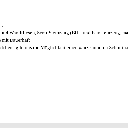
TEN-B
MANU
r.
FLIES
 und Wandfliesen, Semi-Steinzeug (BIII) und Feinsteinzeug, m
e mit Dauerhaft
TEN-BRIC Brechzange 
chens gibt uns die Möglichkeit einen ganz sauberen Schnitt zu
zum Schneiden von art
und Feinsteinzeug, ma