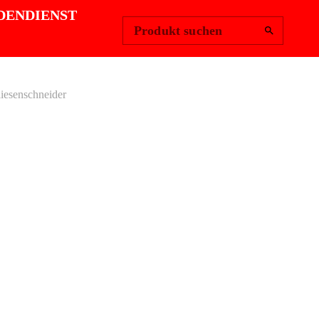
Region ändern
Anmelden
|
DENDIENST
Produkt suchen
esenschneider