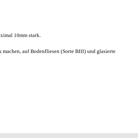
RIC
ELLER
ENSCHNEIDER
aximal 10mm stark.
mit Schneidrädchen und Trenner. Speziell empfohlen
 machen, auf Bodenfliesen (Sorte BIII) und glasierte
istic Mosaik und Wandfliesen, Semi-Steinzeug (BIII)
ximal 10mm stark.