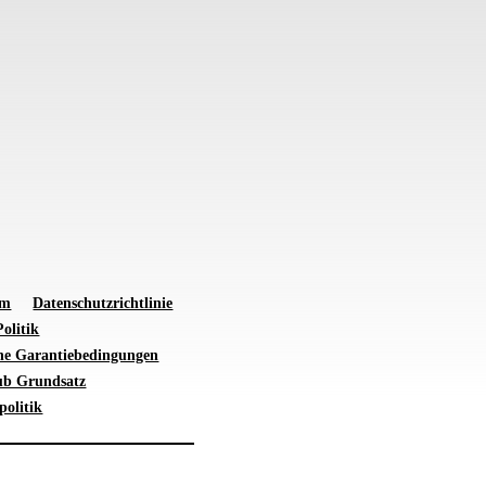
um
Datenschutzrichtlinie
olitik
ne Garantiebedingungen
ub Grundsatz
politik