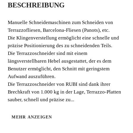
BESCHREIBUNG
R T-41
Manuelle Schneidemaschinen zum Schneiden von
Manuelle Schneidemaschinen zum Schneiden von
Terrazzofliesen, Barcelona-Fliesen (Panots), etc.
Terrazzofliesen, Barcelona-Fliesen (Panots), etc. Die
Die Klingenverstellung ermöglicht eine schnelle und
Klingenverstellung ermöglicht eine schnelle und präzise
präzise Positionierung des zu schneidenden Teils.
Positionierung des zu schneidenden Teils.
Die Terrazzoschneider sind mit einem
längsverstellbaren Hebel ausgestattet, der es dem
Benutzer ermöglicht, den Schnitt mit geringstem
Aufwand auszuführen.
Die Terrazzoschneider von RUBI sind dank ihrer
Brechkraft von 1.000 kg in der Lage, Terrazzo-Platten
sauber, schnell und präzise zu...
MEHR ANZEIGEN