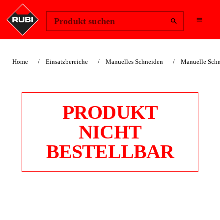
Region ändern
Anmelden
Produkt suchen
Home
Einsatzbereiche
Manuelles Schneiden
Manuelle Schn
PRODUKT
NICHT
BESTELLBAR
TERAZZOSCHNEIDE