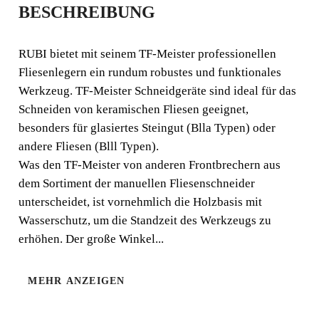
BESCHREIBUNG
MANUELLER
FLIESENSCHNEIDE
RUBI bietet mit seinem TF-Meister professionellen
Fliesenlegern ein rundum robustes und funktionales
R
Werkzeug. TF-Meister Schneidgeräte sind ideal für das
Schneiden von keramischen Fliesen geeignet,
EIN ROBUSTER UND
besonders für glasiertes Steingut (Blla Typen) oder
FUNKTIONELLER
andere Fliesen (Blll Typen).
FLIESENSCHNEIDER
Was den TF-Meister von anderen Frontbrechern aus
dem Sortiment der manuellen Fliesenschneider
RUBI bietet mit seinem TF-Meister professionellen
unterscheidet, ist vornehmlich die Holzbasis mit
Fliesenlegern ein rundum robustes und funktionales
Wasserschutz, um die Standzeit des Werkzeugs zu
Werkzeug. TF-Meister Schneidgeräte sind ideal für das
erhöhen. Der große Winkel...
Schneiden von keramischen Fliesen geeignet, besonders
für glasiertes Steingut (Blla Typen) oder andere Fliesen
(Blll Typen).
MEHR ANZEIGEN