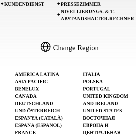
KUNDENDIENST
PRESSEZIMMER
NIVELLIERUNGS- & T-
ABSTANDSHALTER-RECHNER
Change Region
AMÉRICA LATINA
ITALIA
ASIA PACIFIC
POLSKA
BENELUX
PORTUGAL
CANADA
UNITED KINGDOM
DEUTSCHLAND
AND IRELAND
UND ÖSTERREICH
UNITED STATES
ESPANYA (CATALÀ)
ВОСТОЧНАЯ
ESPAÑA (ESPAÑOL)
ЕВРОПА И
FRANCE
ЦЕНТРАЛЬНАЯ