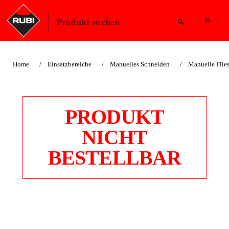
Region ändern
Anmelden
Produkt suchen
Home
Einsatzbereiche
Manuelles Schneiden
Manuelle Flies
PRODUKT
NICHT
BESTELLBAR
TF-MEISTER