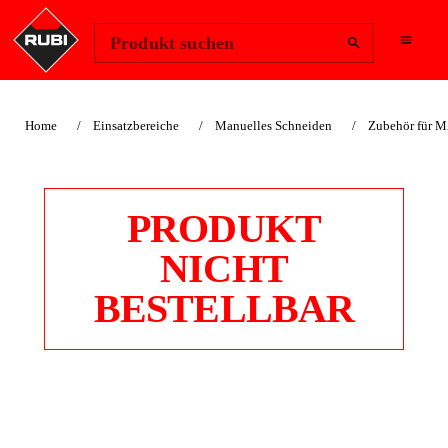
Region ändern
Anmelden
Produkt suchen
Home
Einsatzbereiche
Manuelles Schneiden
Zubehör für
PRODUKT
NICHT
BESTELLBAR
WINKELZUBEHÖR