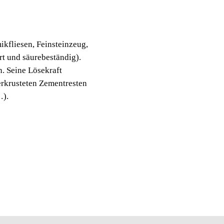
ZEMEN
ENTF
ikfliesen, Feinsteinzeug,
Säurehaltiges Lösemitt
rt und säurebeständig).
Feinsteinzeug, Terrakot
. Seine Lösekraft
säurebeständig).
erkrusteten Zementresten
…).