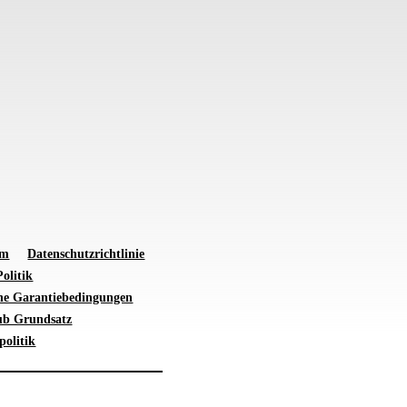
um
Datenschutzrichtlinie
olitik
ne Garantiebedingungen
ub Grundsatz
politik