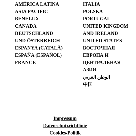
AMÉRICA LATINA
ITALIA
ASIA PACIFIC
POLSKA
BENELUX
PORTUGAL
CANADA
UNITED KINGDOM
DEUTSCHLAND
AND IRELAND
UND ÖSTERREICH
UNITED STATES
ESPANYA (CATALÀ)
ВОСТОЧНАЯ
ESPAÑA (ESPAÑOL)
ЕВРОПА И
FRANCE
ЦЕНТРАЛЬНАЯ
АЗИЯ
الوطن العربي
中国
Impressum
Datenschutzrichtlinie
Cookies-Politik