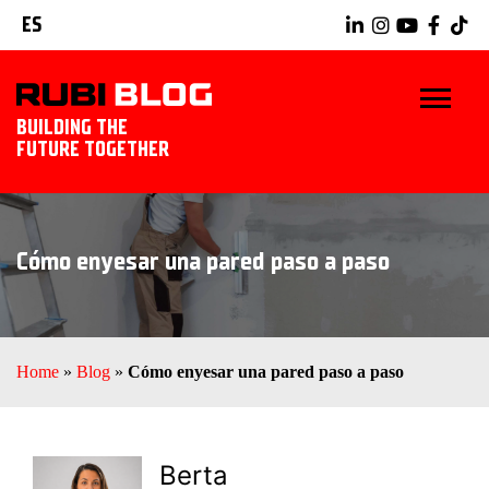
ES
BUILDING THE
FUTURE TOGETHER
INICIO
Cómo enyesar una pared paso a paso
TRUCOS Y CONSEJOS
IDEAS Y PROYECTOS
Home
»
Blog
»
Cómo enyesar una pared paso a paso
HERRAMIENTAS RUBI
EXPLORAR RUBI
Berta