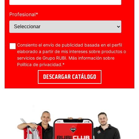
Profesional
*
Consiento el envío de publicidad basada en el perfil
elaborado a partir de mis intereses sobre productos o
servicios de Grupo RUBI. Más información sobre
Política de privacidad
.
*