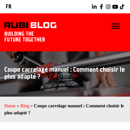
FR
BUILDING THE
FUTURE TOGETHER
BLOG
Coupe carrelage manuel : Comment choisir le
TRUCS ET ASTUCES
plus adapté ?
RUBI TOOLS
IDÉES CARRELAGE
Home
»
Blog
»
Coupe carrelage manuel : Comment choisir le
plus adapté ?
DÉCOUVREZ RUBI