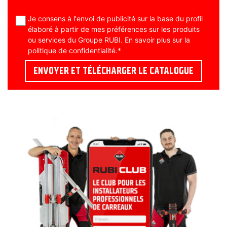
Je consens à l'envoi de publicité sur la base du profil
élaboré à partir de mes préférences sur les produits
ou services du Groupe RUBI. En savoir plus sur la
politique de confidentialité
.
*