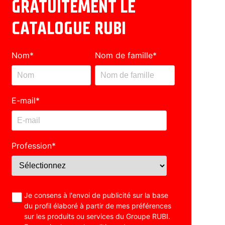
GRATUITEMENT LE
CATALOGUE RUBI
Nom
*
Nom de famille
*
E-mail
*
Profession
*
Je consens à l'envoi de publicité sur la base
du profil élaboré à partir de mes préférences
sur les produits ou services du Groupe RUBI.