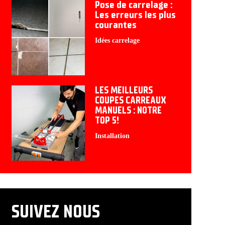
Pose de carrelage :
Les erreurs les plus
courantes
Idées carrelage
LES MEILLEURS
COUPES CARREAUX
MANUELS : NOTRE
TOP 5!
Installation
SUIVEZ NOUS