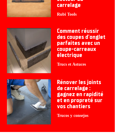
carrelage
Rubi Tools
Comment réussir
des coupes d'onglet
parfaites avec un
coupe-carreaux
électrique
Trucs et Astuces
Rénover les joints
de carrelage :
gagnez en rapidité
et en propreté sur
vos chantiers
Trucos y consejos