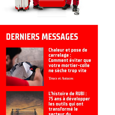
DERNIERS MESSAGES
Chaleur et pose de
carrelage :
Comment éviter que
votre mortier-colle
ne sèche trop vite
Trucs et Astuces
L’histoire de RUBI :
75 ans à développer
les outils qui ont
transformé le
secteur du