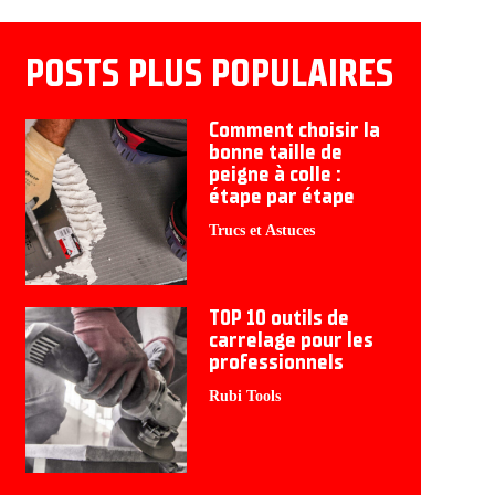
POSTS PLUS POPULAIRES
Comment choisir la
bonne taille de
peigne à colle :
étape par étape
Trucs et Astuces
TOP 10 outils de
carrelage pour les
professionnels
Rubi Tools