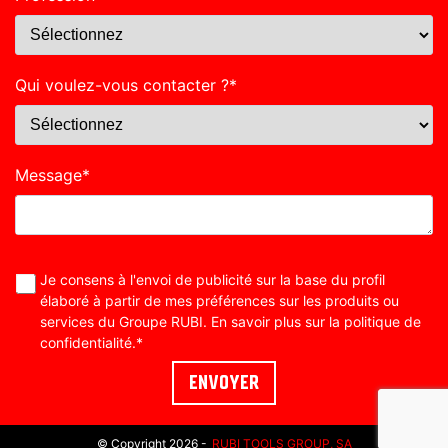
Qui voulez-vous contacter ?
*
Message
*
Je consens à l'envoi de publicité sur la base du profil
élaboré à partir de mes préférences sur les produits ou
services du Groupe RUBI. En savoir plus sur la
politique de
confidentialité
.
*
© Copyright 2026 -
RUBI TOOLS GROUP, SA