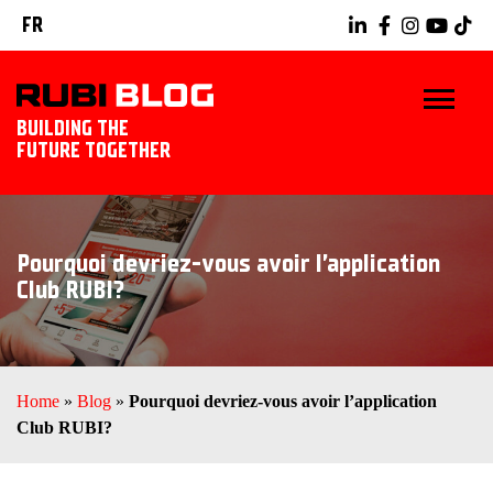
FR
BUILDING THE
FUTURE TOGETHER
BLOG
Pourquoi devriez-vous avoir l’application
TRUCS ET ASTUCES
Club RUBI?
RUBI TOOLS
IDÉES CARRELAGE
Home
»
Blog
»
Pourquoi devriez-vous avoir l’application
Club RUBI?
DÉCOUVREZ RUBI