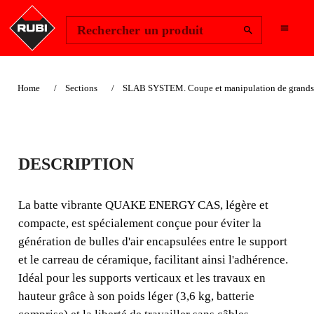
Change Region
Se connecter
Rechercher un produit
Home
Sections
SLAB SYSTEM. Coupe et manipulation de grands 
BATTE VIBRANTE
DESCRIPTION
QUAKE ENERGY
CAS
La batte vibrante QUAKE ENERGY CAS, légère et
compacte, est spécialement conçue pour éviter la
BATTE VIBRANTE LÉGÈRE
génération de bulles d'air encapsulées entre le support
ET COMPACTE
et le carreau de céramique, facilitant ainsi l'adhérence.
Idéal pour les supports verticaux et les travaux en
La batte vibrante QUAKE ENERGY CAS, légère et
hauteur grâce à son poids léger (3,6 kg, batterie
compacte, est spécialement conçue pour éviter la