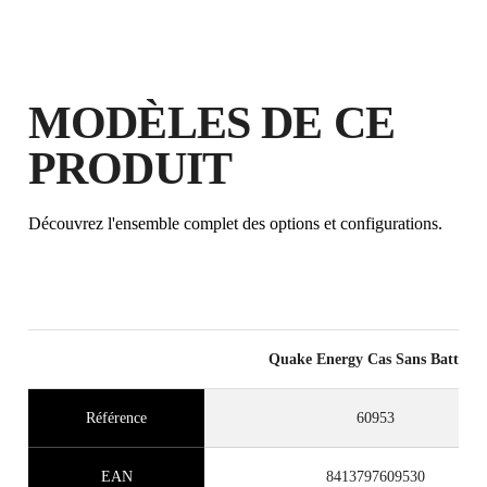
EN ENREGISTRANT CE PRODUIT
DANS LE RUBI CLUB
GAGNEZ
JUSQU'À 20
POINTS
MODÈLES DE CE
RUBI
PRODUIT
GARANTIE GRATUITE
PROLONGÉE SUR LES
PRODUITS ÉLIGIBLES
Découvrez l'ensemble complet des options et configurations.
Quake Energy Cas Sans Batterie
Référence
60953
EAN
8413797609530