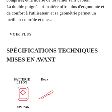
comprise) et la liberté de travailler sans câbles.
génération de bulles d'air encapsulées entre le support et
La double poignée bi-matière offre plus d'ergonomie et
le carreau de céramique, facilitant ainsi l'adhérence. Idéal
de confort à l'utilisateur, et sa géométrie permet un
pour les supports verticaux et les travaux en hauteur
meilleur contrôle et une...
grâce à son poids léger (3,6 kg, batterie comprise) et la
liberté de travailler sans câbles.
VOIR PLUS
SPÉCIFICATIONS TECHNIQUES
BATTERIE
MISES EN AVANT
USAGE :
CAS
LÉGER
INTENSIF
COMPATIBL
E
BATTERIE
Doux
LI-ION
18V 2Ah