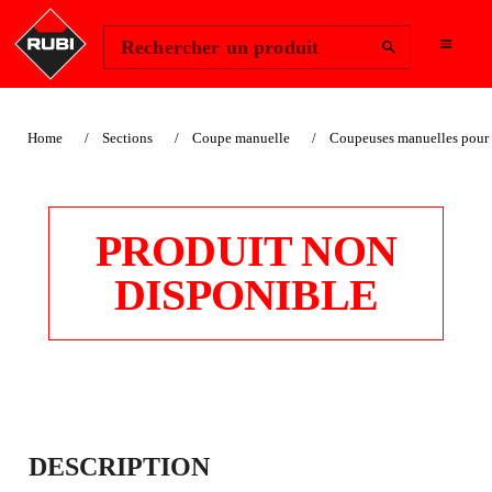
Change Region
Se connecter
Rechercher un produit
Home
Sections
Coupe manuelle
Coupeuses manuelles pour 
PRODUIT NON
DISPONIBLE
COUPE-TUILES
DESCRIPTION