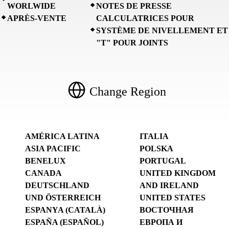
WORLWIDE
NOTES DE PRESSE
APRÈS-VENTE
CALCULATRICES POUR
SYSTÈME DE NIVELLEMENT ET
"T" POUR JOINTS
Change Region
AMÉRICA LATINA
ITALIA
ASIA PACIFIC
POLSKA
BENELUX
PORTUGAL
CANADA
UNITED KINGDOM
DEUTSCHLAND
AND IRELAND
UND ÖSTERREICH
UNITED STATES
ESPANYA (CATALÀ)
ВОСТОЧНАЯ
ESPAÑA (ESPAÑOL)
ЕВРОПА И