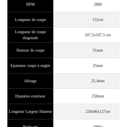
RPM
2800
Longueur de coupe
152cm
Longueur de coupe
107,5x107,5 cm
diagonale
Hauteur de coupe
51mm
Epaisseur coupe à onglet
25mm
Alésage
25,4mm
Diamètre extérieur
250mm
Longueur Largeur Hauteur
220x86x127cm
Poids net
100kg