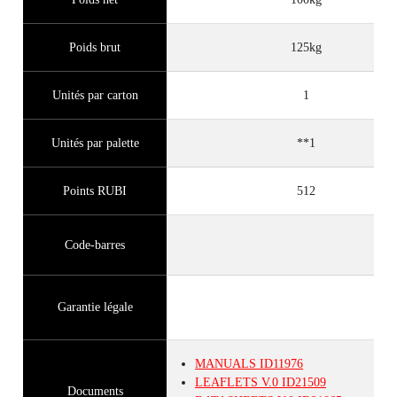
Poids brut
125kg
Unités par carton
1
Unités par palette
**1
Points RUBI
512
Code-barres
Garantie légale
MANUALS
ID11976
LEAFLETS
V.0
ID21509
Documents