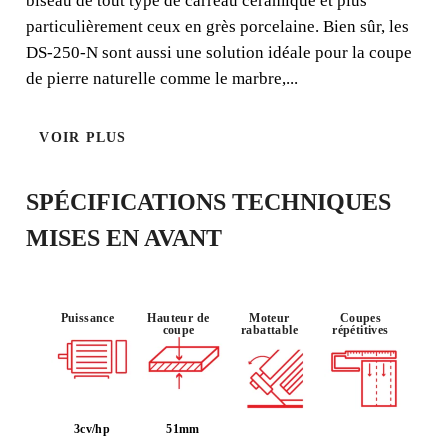
FONCTIONNELLE; IDÉALE
biseau de tout type de carreau céramique et plus
POUR LES COUPE BISEAUX.
particulièrement ceux en grès porcelaine. Bien sûr, les
DS-250-N sont aussi une solution idéale pour la coupe
RUBI met à disposition du professionnel la gamme de
de pierre naturelle comme le marbre,...
scies de carrelage électriques DS-250-N Laser&level.
Une gamme de scies à tête mobile de grande précision
VOIR PLUS
idéales pour la coupe en biseau.
SPÉCIFICATIONS TECHNIQUES
MISES EN AVANT
COUPE
USAGE :
PUISSANCE
D'ONGLET
INTENSIF
(45º)
Puissance
Hauteur de
Moteur
Coupes
coupe
rabattable
répétitives
3cv/hp
51mm