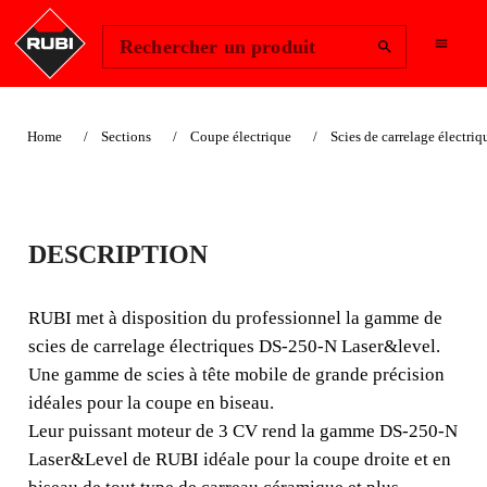
Change Region
Se connecter
Rechercher un produit
Home
Sections
Coupe électrique
Scies de carrelage électriq
COUPEUSES
DESCRIPTION
ÉLECTRIQUES DS-
250-N 1500
RUBI met à disposition du professionnel la gamme de
scies de carrelage électriques DS-250-N Laser&level.
LASER&LEVEL
Une gamme de scies à tête mobile de grande précision
idéales pour la coupe en biseau.
MACHINE DE GRANDE
Leur puissant moteur de 3 CV rend la gamme DS-250-N
PRÉCISION ET
Laser&Level de RUBI idéale pour la coupe droite et en