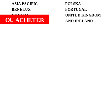
ASIA PACIFIC
POLSKA
BENELUX
PORTUGAL
CANADA
UNITED KINGDOM
OÙ ACHETER
DEUTSCHLAND
AND IRELAND
UND ÖSTERREICH
UNITED STATES
ESPANYA (CATALÀ)
ВОСТОЧНАЯ
ESPAÑA (ESPAÑOL)
ЕВРОПА И
FRANCE
ЦЕНТРАЛЬНАЯ
АЗИЯ
الوطن العربي
中国
Légal
Politique de confidentialité
Politique de cookies
Conditions générales de garantie