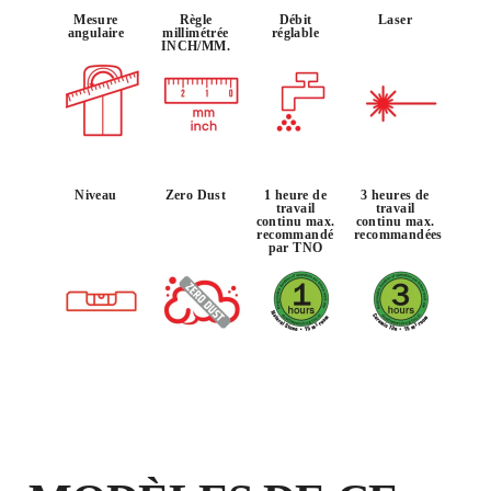
Mesure
Règle
Débit
Laser
angulaire
millimétrée
réglable
INCH/MM.
EN ENREGISTRANT CE PRODUIT
DANS LE RUBI CLUB
GAGNEZ
JUSQU'À 512
POINTS RUBI
GARANTIE GRATUITE
Niveau
Zero Dust
1 heure de
3 heures de
travail
travail
PROLONGÉE SUR LES
continu max.
continu max.
recommandé
recommandées
PRODUITS ÉLIGIBLES
par TNO