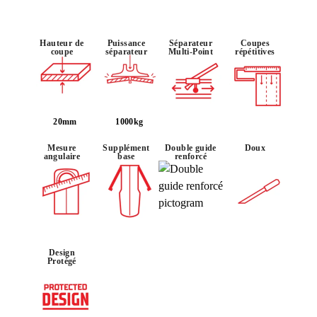
Hauteur de
Puissance
Séparateur
Coupes
coupe
séparateur
Multi-Point
répétitives
20mm
1000kg
Mesure
Supplément
Double guide
Doux
angulaire
base
renforcé
Design
Protégé