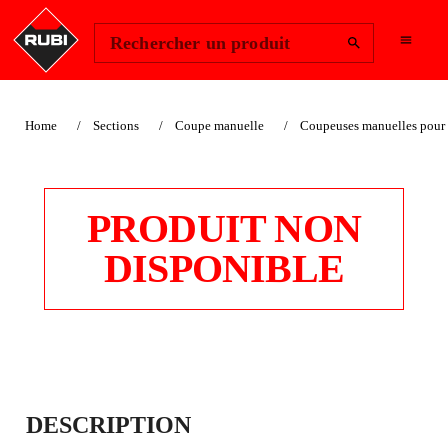
Change Region
Se connecter
Rechercher un produit
Home
Sections
Coupe manuelle
Coupeuses manuelles pour 
PRODUIT NON
DISPONIBLE
COUPEUSES
DESCRIPTION
MANUELLES TX-N