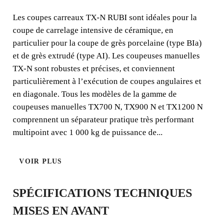
Les coupes carreaux TX-N RUBI sont idéales pour la
COUPEUSE AVEC SYSTÈME
coupe de carrelage intensive de céramique, en
DE MESURE ANGULAIRE
particulier pour la coupe de grès porcelaine (type BIa)
SPÉCIALEMENT INDIQUÉE
et de grès extrudé (type AI). Les coupeuses manuelles
POUR LA COUPE DE
TX-N sont robustes et précises, et conviennent
CARREAUX DE GRANDE
particulièrement à l’exécution de coupes angulaires et
DURETÉ.
en diagonale. Tous les modèles de la gamme de
coupeuses manuelles TX700 N, TX900 N et TX1200 N
Les coupeuses manuelles TX-N sont robustes et précises,
comprennent un séparateur pratique très performant
et particulièrement indiquées pour réaliser des coupes
multipoint avec 1 000 kg de puissance de...
angulaires et en diagonale. Elles comprennent un
séparateur mono-point pratique très performant avec 1
VOIR PLUS
000 kg de puissance de séparation.
SPÉCIFICATIONS TECHNIQUES
MISES EN AVANT