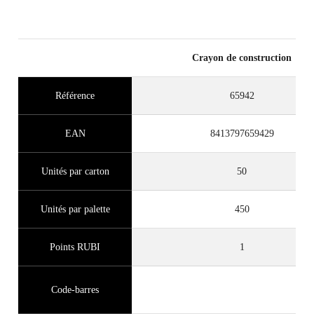
Crayon de construction
Référence
65942
EAN
8413797659429
Unités par carton
50
Unités par palette
450
Points RUBI
1
Code-barres