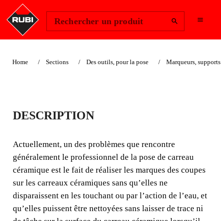
Change Region
Se connecter
Rechercher un produit
Home
Sections
Des outils, pour la pose
Marqueurs, supports 
CRAYON DE
DESCRIPTION
CONSTRUCTION
Actuellement, un des problèmes que rencontre
Actuellement, un des problèmes que rencontre
généralement le professionnel de la pose de carreau
généralement le professionnel de la pose de carreau
céramique est le fait de réaliser les marques des coupes
céramique est le fait de réaliser les marques des coupes
sur les carreaux céramiques sans qu’elles ne
sur les carreaux céramiques sans qu’elles ne disparaissent
disparaissent en les touchant ou par l’action de l’eau, et
en les touchant ou par l’action de l’eau, et qu’elles
puissent être nettoyées sans laisser de trace ni de tâche
qu’elles puissent être nettoyées sans laisser de trace ni
sur la surface du carreau céramique lorsqu’il n’en a plus