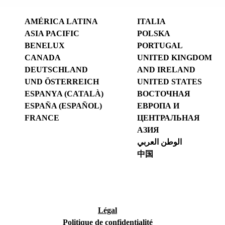
AMÉRICA LATINA
ITALIA
ASIA PACIFIC
POLSKA
BENELUX
PORTUGAL
CANADA
UNITED KINGDOM
DEUTSCHLAND
AND IRELAND
UND ÖSTERREICH
UNITED STATES
ESPANYA (CATALÀ)
ВОСТОЧНАЯ
ESPAÑA (ESPAÑOL)
ЕВРОПА И
FRANCE
ЦЕНТРАЛЬНАЯ
АЗИЯ
الوطن العربي
中国
Légal
Politique de confidentialité