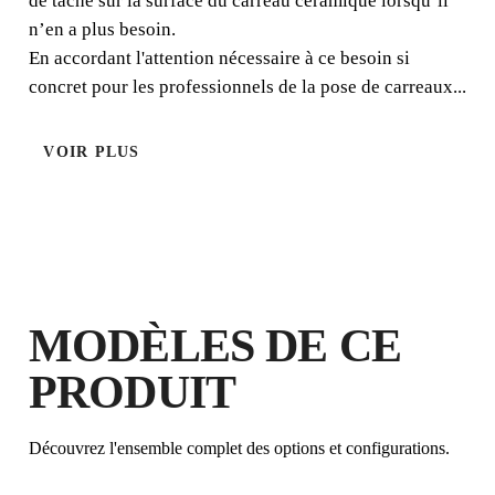
de tâche sur la surface du carreau céramique lorsqu’il
besoin.
n’en a plus besoin.
En accordant l'attention nécessaire à ce besoin si
concret pour les professionnels de la pose de carreaux...
VOIR PLUS
EN ENREGISTRANT CE PRODUIT
MODÈLES DE CE
DANS LE RUBI CLUB
GAGNEZ
JUSQU'À 1
POINTS
PRODUIT
RUBI
GARANTIE GRATUITE
PROLONGÉE SUR LES
Découvrez l'ensemble complet des options et configurations.
PRODUITS ÉLIGIBLES